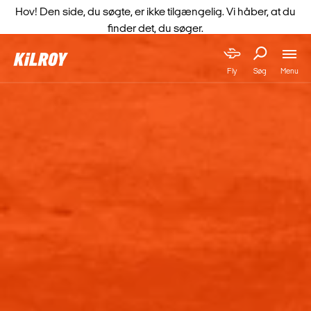
Hov! Den side, du søgte, er ikke tilgængelig. Vi håber, at du
finder det, du søger.
Menu
Fly
Søg