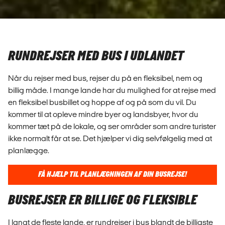
RUNDREJSER MED BUS I UDLANDET
Når du rejser med bus, rejser du på en fleksibel, nem og
billig måde. I mange lande har du mulighed for at rejse med
en fleksibel busbillet og hoppe af og på som du vil. Du
kommer til at opleve mindre byer og landsbyer, hvor du
kommer tæt på de lokale, og ser områder som andre turister
ikke normalt får at se. Det hjælper vi dig selvfølgelig med at
planlægge.
FÅ HJÆLP TIL PLANLÆGNINGEN AF DIN BUSREJSE!
BUSREJSER ER BILLIGE OG FLEKSIBLE
I langt de fleste lande, er rundrejser i bus blandt de billigste