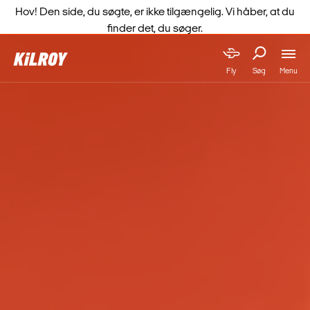
Hov! Den side, du søgte, er ikke tilgængelig. Vi håber, at du
finder det, du søger.
Menu
Fly
Søg