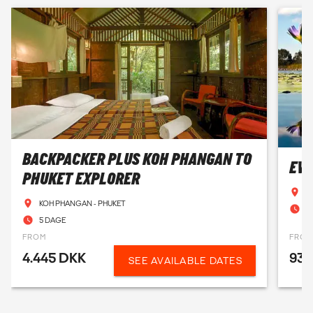
BACKPACKER PLUS KOH PHANGAN TO
EVE
PHUKET EXPLORER
A
KOH PHANGAN - PHUKET
1
5 DAGE
FROM
FRO
4.445 DKK
93 
SEE AVAILABLE DATES