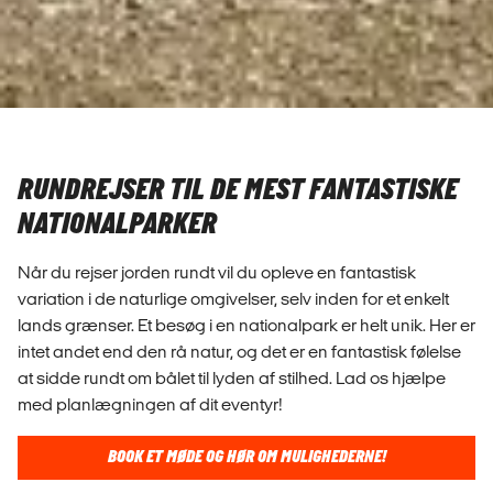
RUNDREJSER TIL DE MEST FANTASTISKE
NATIONALPARKER
Når du rejser jorden rundt vil du opleve en fantastisk
variation i de naturlige omgivelser, selv inden for et enkelt
lands grænser. Et besøg i en nationalpark er helt unik. Her er
intet andet end den rå natur, og det er en fantastisk følelse
at sidde rundt om bålet til lyden af stilhed. Lad os hjælpe
med planlægningen af dit eventyr!
BOOK ET MØDE OG HØR OM MULIGHEDERNE!