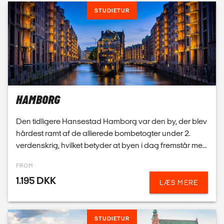
HAMBORG
Den tidligere Hansestad Hamborg var den by, der blev
hårdest ramt af de allierede bombetogter under 2.
verdenskrig, hvilket betyder at byen i dag fremstår med
overvejende nyere bygninger og arkitektur. Spør...
FROM
1.195 DKK
LÆS MERE
STUDIETUR