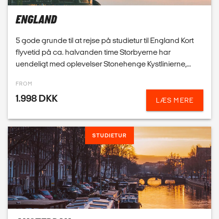
FROM
1.998 DKK
LÆS MERE
STUDIETUR
KONTAKT
AMSTERDAM
4 gode grunde til at tage på studietur til Amsterdam
Amsterdam er, sammen med København, muligvis den
mest laid-back storby i Europa Alle taler et godt
engelsk Man kan cykle rundt på studierejsen i
FROM
Amsterd...