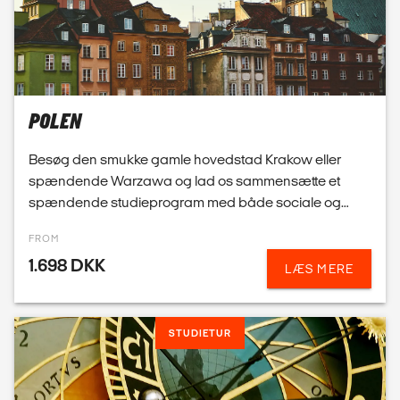
Besøg den smukke gamle hovedstad Krakow eller
spændende Warzawa og lad os sammensætte et
spændende studieprogram med både sociale og
faglige indslag. Vi udarbejder gerne et tilbud til jer med
FROM
forskellige pr...
1.698 DKK
LÆS MERE
STUDIETUR
TJEKKIET
Lad jeres studierejse eller studietur gå til Tjekkiet. Et