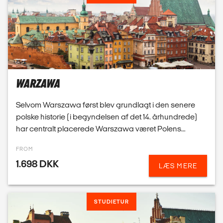
WARZAWA
Selvom Warszawa først blev grundlagt i den senere
polske historie (i begyndelsen af det 14. århundrede)
har centralt placerede Warszawa været Polens
hovedstad siden 1611, dog med få afbrydelser.
FROM
Spørgsmål? ...
1.698 DKK
LÆS MERE
STUDIETUR
POLEN