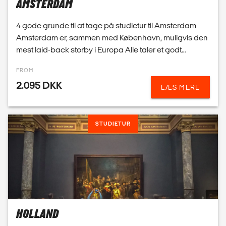
2.095 DKK
LÆS MERE
STUDIETUR
HOLLAND
En studietur til Holland byder på masser af oplevelser.
Amsterdam er en sprudlende og energisk by, men
samtidigt overskuelig og hyggelig med en laid-back
attitude. Amsterdam er oplagt som valg til studietur...
FROM
2.095 DKK
LÆS MERE