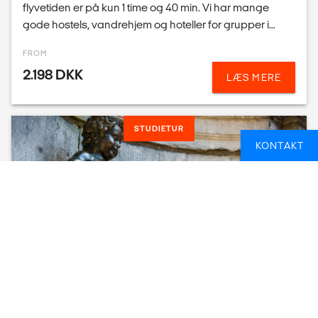
STUDIETUR
BRUXELLES
Oplev Europas politiske hovedby på en studietur til
Bruxelles. Som destination for en studierejse eller
skolerejse byder Bruxelles på en nænsom blanding af
fornemme bygninger og moderne skyskrabere.
FROM
Bruxell...
2.395 DKK
LÆS MERE