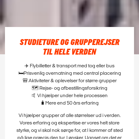
TIL HELE VERDEN
✈️ Flybilletter & transport med tog eller bus
🛏️Prisvenlig overnatning med central placering
🎒 Aktiviteter & oplevelser for større grupper
🗺 Rejse- og afbestillingsforsikring
🤙 Vi hjælper under hele processen
🧳Mere end 50 års erfaring
Vi hjælper grupper af alle størrelser ud i verden.
Vores erfaring og ekspertise er vores helt store
styrke, og vi skal nok sørge for, at I kommer af sted
på lige præcis den tur, I ønsker. Uanset om det er
en studietur eller en skræddersyet grupperejse.
Det er altid gratis at modtage en pris på jeres
studietur eller grupperejse.
RING TIL OS PÅ +45 70 22 05 35