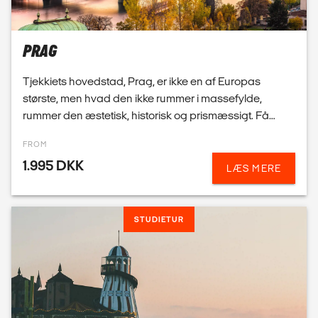
rummer den æstetisk, historisk og prismæssigt. Få
andre byer i Europa er så betagende, og INGEN andre
FROM
byer ka...
1.995 DKK
LÆS MERE
STUDIETUR
ENGLAND
5 gode grunde til at rejse på studietur til England Kort
flyvetid på ca. halvanden time Storbyerne har
uendeligt med oplevelser Stonehenge Kystlinierne,
særligt i Sydengland Englands kunst-, kultur- og spo...