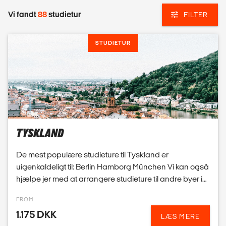
TYSKLAND
De mest populære studieture til Tyskland er
uigenkaldeligt til: Berlin Hamborg München Vi kan også
hjælpe jer med at arrangere studieture til andre byer i
Tyskland. Læs mere om Tysklands andre populære
FROM
by...
1.175 DKK
LÆS MERE
STUDIETUR