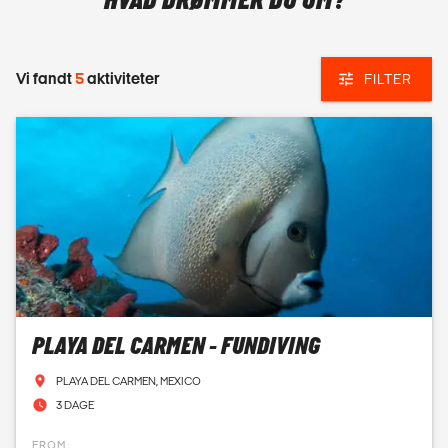
HVAD DRØMMER DU OM?
Vi fandt
5
aktiviteter
FILTER
PLAYA DEL CARMEN - FUNDIVING
PLAYA DEL CARMEN, MEXICO
3 DAGE
FROM