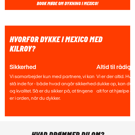
BOOK MØDE OM DYKNING I MEXICO!
HVORFOR DYKKE I MEXICO MED
KILROY?
Sikkerhed
Altid til rådig
Vi samarbejder kun med partnere, vi kan
Vi er der altid. Hv
stå inde for - både hvad angår sikkerhed
dukke op, kan du v
og kvalitet. Så er du sikker på, at tingene
alt for at hjælpe di
er i orden, når du dykker.