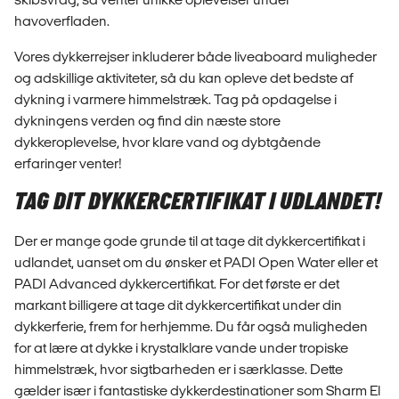
havoverfladen.
Vores dykkerrejser inkluderer både liveaboard muligheder
og adskillige aktiviteter, så du kan opleve det bedste af
dykning i varmere himmelstræk. Tag på opdagelse i
dykningens verden og find din næste store
dykkeroplevelse, hvor klare vand og dybtgående
erfaringer venter!
TAG DIT DYKKERCERTIFIKAT I UDLANDET!
Der er mange gode grunde til at tage dit dykkercertifikat i
udlandet, uanset om du ønsker et PADI Open Water eller et
PADI Advanced dykkercertifikat. For det første er det
markant billigere at tage dit dykkercertifikat under din
dykkerferie, frem for herhjemme. Du får også muligheden
for at lære at dykke i krystalklare vande under tropiske
himmelstræk, hvor sigtbarheden er i særklasse. Dette
gælder især i fantastiske dykkerdestinationer som Sharm El