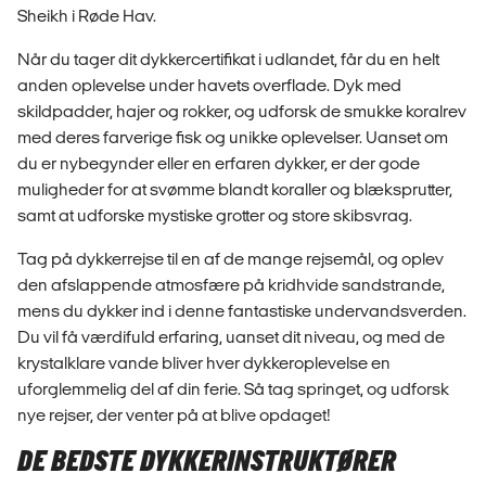
Sheikh i Røde Hav.
Når du tager dit dykkercertifikat i udlandet, får du en helt
anden oplevelse under havets overflade. Dyk med
skildpadder, hajer og rokker, og udforsk de smukke koralrev
med deres farverige fisk og unikke oplevelser. Uanset om
du er nybegynder eller en erfaren dykker, er der gode
muligheder for at svømme blandt koraller og blæksprutter,
samt at udforske mystiske grotter og store skibsvrag.
Tag på dykkerrejse til en af de mange rejsemål, og oplev
den afslappende atmosfære på kridhvide sandstrande,
mens du dykker ind i denne fantastiske undervandsverden.
Du vil få værdifuld erfaring, uanset dit niveau, og med de
krystalklare vande bliver hver dykkeroplevelse en
uforglemmelig del af din ferie. Så tag springet, og udforsk
nye rejser, der venter på at blive opdaget!
DE BEDSTE DYKKERINSTRUKTØRER