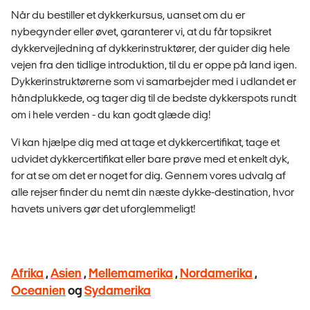
Når du bestiller et dykkerkursus, uanset om du er
nybegynder eller øvet, garanterer vi, at du får topsikret
dykkervejledning af dykkerinstruktører, der guider dig hele
vejen fra den tidlige introduktion, til du er oppe på land igen.
Dykkerinstruktørerne som vi samarbejder med i udlandet er
håndplukkede, og tager dig til de bedste dykkerspots rundt
om i hele verden - du kan godt glæde dig!
Vi kan hjælpe dig med at tage et dykkercertifikat, tage et
udvidet dykkercertifikat eller bare prøve med et enkelt dyk,
for at se om det er noget for dig. Gennem vores udvalg af
alle rejser finder du nemt din næste dykke-destination, hvor
havets univers gør det uforglemmeligt!
Afrika
,
Asien
,
Mellemamerika
,
Nordamerika
,
Oceanien
og
Sydamerika