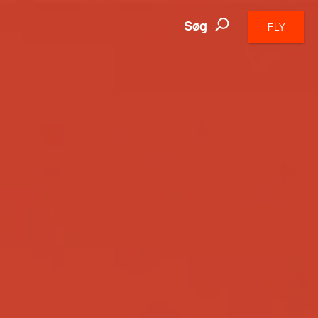
Søg
FLY