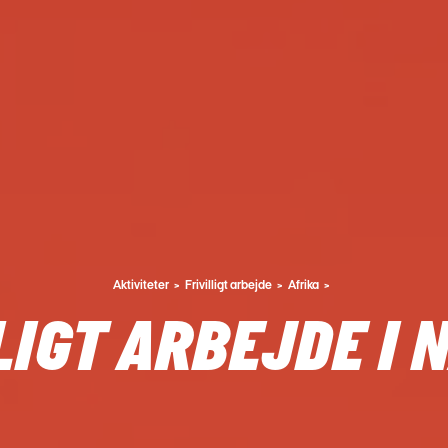
Aktiviteter
Frivilligt arbejde
Afrika
LIGT ARBEJDE I 