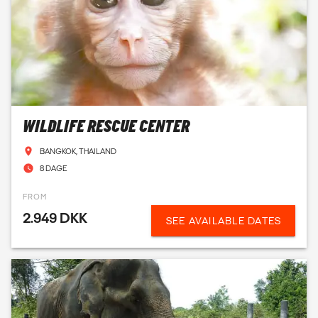
HAR DU SPØRGSMÅL TIL FRIVILLIGT ARBEJDE
MED DYR?
Så svarer vi gerne på dine spørgsmål! Vi står altid klar til at
hjælpe dig med at finde det frivillige arbejde, der passer til
dine drømme, dine ønsker, dit budget og din rejse. En
WILDLIFE RESCUE CENTER
oplevelse som frivillig med dyr vil give dig god erfaring og
både minder og venner for livet!
BANGKOK, THAILAND
8 DAGE
BOOK ET MØDE OG HØR MERE!
FROM
2.949 DKK
SEE AVAILABLE DATES