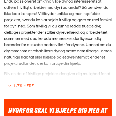
Er du passioneret omkring vilde dyr og interesseret i at
udføre frivilligt arbejde med dyr i udlandet? Så behøver du
ikke lede længere! Vi tilbyder unikke og meningsfulde
projekter, hvor du kan arbejde frivilligt og gøre en reel forskel
for dyr i nød. Som frivillig vil du kunne redde truede dyr,
deltage i projekter der støtter dyrevelfærd, og arbejde tæt
sammen med dedikerede mennesker, der ligesom dig
brænder for at skabe bedre vilkår for dyrene. Uanset om du
drømmer om at rehabilitere dyr og sætte dem tilbage i deres
naturlige habitat eller hjælpe på et dyreinternat, er der et
projekt i udlandet, der kan bruge din hjælp.
Bliv en del af frivillige projekter, der giver dig mulighed for at
møde mennesker fra hele verden og skabe livslange
LÆS MERE
venskaber. Dine daglige opgaver kan variere alt efter
projektet, men fælles for dem alle er, at de giver dig
uforglemmelige oplevelser i naturen og en chance for at få
erfaring inden for dyrevelfærd og bevaring af dyrelivet. Tag
HVORFOR SKAL VI HJÆLPE DIG MED AT
med os på et uforglemmeligt eventyr og vær med til at gøre