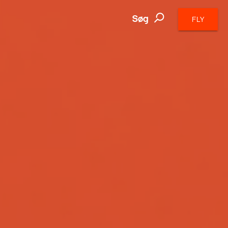
Søg
FLY