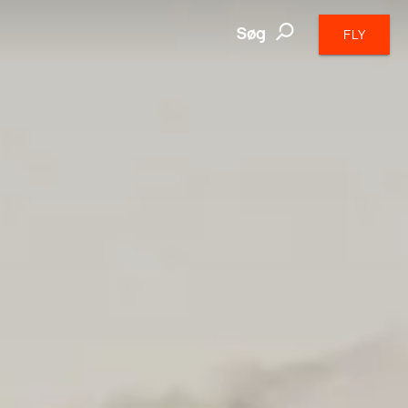
Søg
FLY