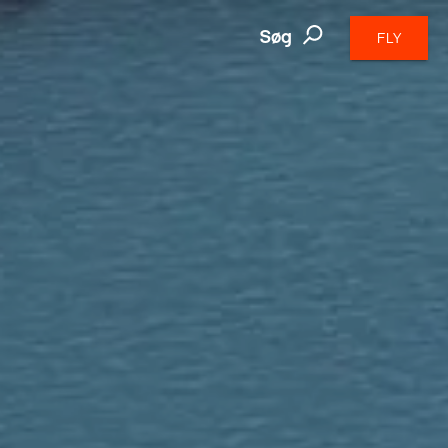
Søg
FLY