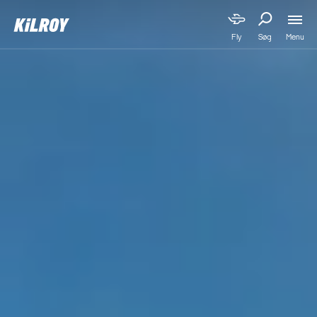
Menu
Fly
Søg