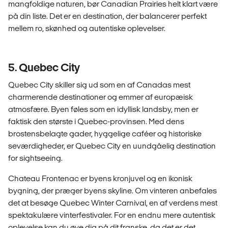
mangfoldige naturen, bør Canadian Prairies helt klart være
på din liste. Det er en destination, der balancerer perfekt
mellem ro, skønhed og autentiske oplevelser.
5. Quebec City
Quebec City skiller sig ud som en af Canadas mest
charmerende destinationer og emmer af europæisk
atmosfære. Byen føles som en idyllisk landsby, men er
faktisk den største i Quebec-provinsen. Med dens
brostensbelagte gader, hyggelige caféer og historiske
seværdigheder, er Quebec City en uundgåelig destination
for sightseeing.
Chateau Frontenac er byens kronjuvel og en ikonisk
bygning, der præger byens skyline. Om vinteren anbefales
det at besøge Quebec Winter Carnival, en af verdens mest
spektakulære vinterfestivaler. For en endnu mere autentisk
oplevelse kan du øve dig på dit franske, da det er det