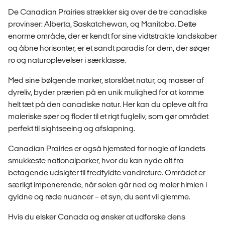
De Canadian Prairies strækker sig over de tre canadiske
provinser: Alberta, Saskatchewan, og Manitoba. Dette
enorme område, der er kendt for sine vidtstrakte landskaber
og åbne horisonter, er et sandt paradis for dem, der søger
ro og naturoplevelser i særklasse.
Med sine bølgende marker, storslået natur, og masser af
dyreliv, byder prærien på en unik mulighed for at komme
helt tæt på den canadiske natur. Her kan du opleve alt fra
maleriske søer og floder til et rigt fugleliv, som gør området
perfekt til sightseeing og afslapning.
Canadian Prairies er også hjemsted for nogle af landets
smukkeste nationalparker, hvor du kan nyde alt fra
betagende udsigter til fredfyldte vandreture. Området er
særligt imponerende, når solen går ned og maler himlen i
gyldne og røde nuancer – et syn, du sent vil glemme.
Hvis du elsker Canada og ønsker at udforske dens