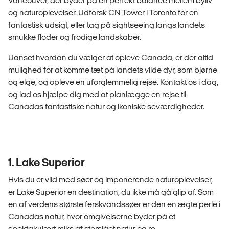
Vancouver, der byder på en perfekt balance mellem byliv
og naturoplevelser. Udforsk CN Tower i Toronto for en
fantastisk udsigt, eller tag på sightseeing langs landets
smukke floder og frodige landskaber.
Uanset hvordan du vælger at opleve Canada, er der altid
mulighed for at komme tæt på landets vilde dyr, som bjørne
og elge, og opleve en uforglemmelig rejse. Kontakt os i dag,
og lad os hjælpe dig med at planlægge en rejse til
Canadas fantastiske natur og ikoniske seværdigheder.
1. Lake Superior
Hvis du er vild med søer og imponerende naturoplevelser,
er Lake Superior en destination, du ikke må gå glip af. Som
en af verdens største ferskvandssøer er den en ægte perle i
Canadas natur, hvor omgivelserne byder på et
spektakulært miks af storslået natur og ro.