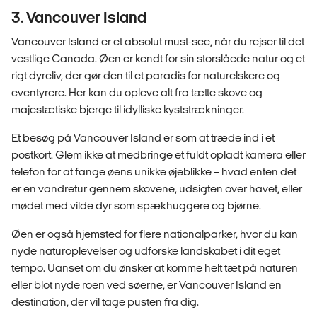
3. Vancouver Island
Vancouver Island er et absolut must-see, når du rejser til det
vestlige Canada. Øen er kendt for sin storslåede natur og et
rigt dyreliv, der gør den til et paradis for naturelskere og
eventyrere. Her kan du opleve alt fra tætte skove og
majestætiske bjerge til idylliske kyststrækninger.
Et besøg på Vancouver Island er som at træde ind i et
postkort. Glem ikke at medbringe et fuldt opladt kamera eller
telefon for at fange øens unikke øjeblikke – hvad enten det
er en vandretur gennem skovene, udsigten over havet, eller
mødet med vilde dyr som spækhuggere og bjørne.
Øen er også hjemsted for flere nationalparker, hvor du kan
nyde naturoplevelser og udforske landskabet i dit eget
tempo. Uanset om du ønsker at komme helt tæt på naturen
eller blot nyde roen ved søerne, er Vancouver Island en
destination, der vil tage pusten fra dig.