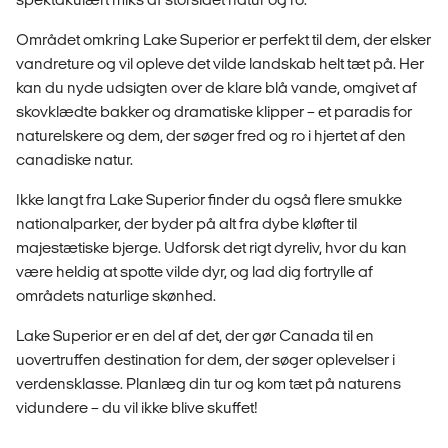
Området omkring Lake Superior er perfekt til dem, der elsker
vandreture og vil opleve det vilde landskab helt tæt på. Her
kan du nyde udsigten over de klare blå vande, omgivet af
skovklædte bakker og dramatiske klipper – et paradis for
naturelskere og dem, der søger fred og ro i hjertet af den
canadiske natur.
Ikke langt fra Lake Superior finder du også flere smukke
nationalparker, der byder på alt fra dybe kløfter til
majestætiske bjerge. Udforsk det rigt dyreliv, hvor du kan
være heldig at spotte vilde dyr, og lad dig fortrylle af
områdets naturlige skønhed.
Lake Superior er en del af det, der gør Canada til en
uovertruffen destination for dem, der søger oplevelser i
verdensklasse. Planlæg din tur og kom tæt på naturens
vidundere – du vil ikke blive skuffet!