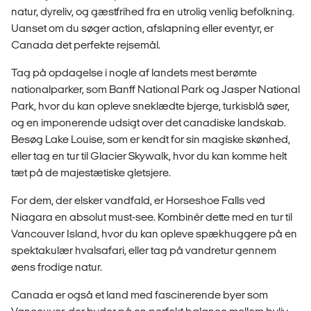
natur, dyreliv, og gæstfrihed fra en utrolig venlig befolkning.
Uanset om du søger action, afslapning eller eventyr, er
Canada det perfekte rejsemål.
Tag på opdagelse i nogle af landets mest berømte
nationalparker, som Banff National Park og Jasper National
Park, hvor du kan opleve sneklædte bjerge, turkisblå søer,
og en imponerende udsigt over det canadiske landskab.
Besøg Lake Louise, som er kendt for sin magiske skønhed,
eller tag en tur til Glacier Skywalk, hvor du kan komme helt
tæt på de majestætiske gletsjere.
For dem, der elsker vandfald, er Horseshoe Falls ved
Niagara en absolut must-see. Kombinér dette med en tur til
Vancouver Island, hvor du kan opleve spækhuggere på en
spektakulær hvalsafari, eller tag på vandretur gennem
øens frodige natur.
Canada er også et land med fascinerende byer som