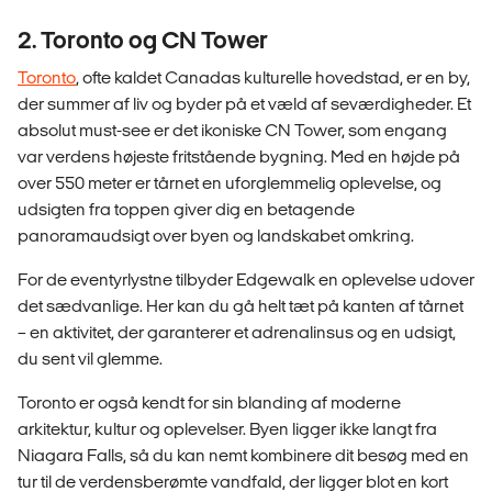
2. Toronto og CN Tower
Toronto
,
ofte kaldet Canadas kulturelle hovedstad, er en by,
der summer af liv og byder på et væld af seværdigheder. Et
absolut must-see er det ikoniske CN Tower, som engang
var verdens højeste fritstående bygning. Med en højde på
over 550 meter er tårnet en uforglemmelig oplevelse, og
udsigten fra toppen giver dig en betagende
panoramaudsigt over byen og landskabet omkring.
For de eventyrlystne tilbyder Edgewalk en oplevelse udover
det sædvanlige. Her kan du gå helt tæt på kanten af tårnet
– en aktivitet, der garanterer et adrenalinsus og en udsigt,
du sent vil glemme.
Toronto er også kendt for sin blanding af moderne
arkitektur, kultur og oplevelser. Byen ligger ikke langt fra
Niagara Falls, så du kan nemt kombinere dit besøg med en
tur til de verdensberømte vandfald, der ligger blot en kort