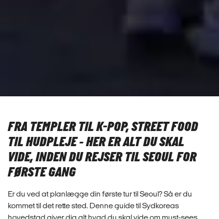
FRA TEMPLER TIL K-POP, STREET FOOD
TIL HUDPLEJE - HER ER ALT DU SKAL
VIDE, INDEN DU REJSER TIL SEOUL FOR
FØRSTE GANG
Er du ved at planlægge din første tur til Seoul? Så er du
kommet til det rette sted. Denne guide til Sydkoreas
hovedstad giver dig alt hvad du skal vide om must-sees,