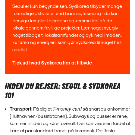
Seoul er kun begyndelsen. Sydkorea tilbyder mange
forskellige aktiviteter end bare sightseeing - du kan
besøge templer i bjergene og komme tæt på de
lokale gennem frivillige projekter. Lær noget nyt, giv
noget tilbage til lokalsamfundet og dyk ned i maden,
kulturen og energien, som gør Sydkorea til noget helt
særligt.
Tjek ud hvad Sydkorea har at tilbyde
INDEN DU REJSER: SEOUL & SYDKOREA
101
Transport
: Få dig et
T-money card
så snart du ankommer
(i lufthavnen/busstationen). Subways og busser er rene,
kommer til tiden og kører overalt. Det kan være en fordel at
lære et par standard fraser på koreansk. De fleste