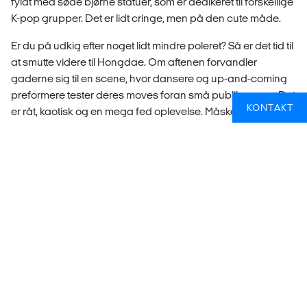
fyldt med søde bjørne statuer, som er dedikeret til forskellige
K-pop grupper. Det er lidt cringe, men på den cute måde.
Er du på udkig efter noget lidt mindre poleret? Så er det tid til
at smutte videre til Hongdae. Om aftenen forvandler
gaderne sig til en scene, hvor dansere og up-and-coming
preformere tester deres moves foran små publikummer. Det
KONTAKT
er råt, kaotisk og en mega fed oplevelse. Måske du spotter
Sydkoreas næste stjerne.
Og så er der selvfølgelig også de store shopping steder
som SM COEX Artrium og andre stormagasiner. Selv hvis du
ikke har planer om at købe noget, er det fascinerende at
opleve, hvor stort K-pop virkelig er.
KENDT FOR BILLIG HUDPLEJE & BEAUTY
PRODUKTER