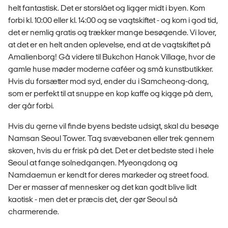
helt fantastisk. Det er storslået og ligger midt i byen. Kom
forbi kl. 10:00 eller kl. 14:00 og se vagtskiftet - og kom i god tid,
det er nemlig gratis og trækker mange besøgende. Vi lover,
at det er en helt anden oplevelse, end at de vagtskiftet på
Amalienborg! Gå videre til Bukchon Hanok Village, hvor de
gamle huse møder moderne caféer og små kunstbutikker.
Hvis du forsætter mod syd, ender du i Samcheong-dong,
som er perfekt til at snuppe en kop kaffe og kigge på dem,
der går forbi.
Hvis du gerne vil finde byens bedste udsigt, skal du besøge
Namsan Seoul Tower. Tag svævebanen eller trek gennem
skoven, hvis du er frisk på det. Det er det bedste sted i hele
Seoul at fange solnedgangen. Myeongdong og
Namdaemun er kendt for deres markeder og street food.
Der er masser af mennesker og det kan godt blive lidt
kaotisk - men det er præcis det, der gør Seoul så
charmerende.