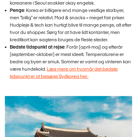
koreanere i Seoul snakker okay engelsk.
Penge
: Korea er billigere end mange vestlige storbyer,
men "billig" er relativt. Mad & snacks = meget fair priser.
Hudpleje & tech kan hurtigt blive til mange penge, alt efter
hvor du shopper. Sørg for at have lidt kontanter, men
kreditkort kan sagtens bruges de fleste steder.
Bedste tidspunkt at rejse
: Forår (april-maj) og efterår
(september-oktober) er mest ideelt. Temperaturene er
bedre og byen er smuk. Sommer er varmt og vinteren kan
være hundekold.
Læs mere om hvornår det bedste
tidspunkt er at besøge Sydkorea her.