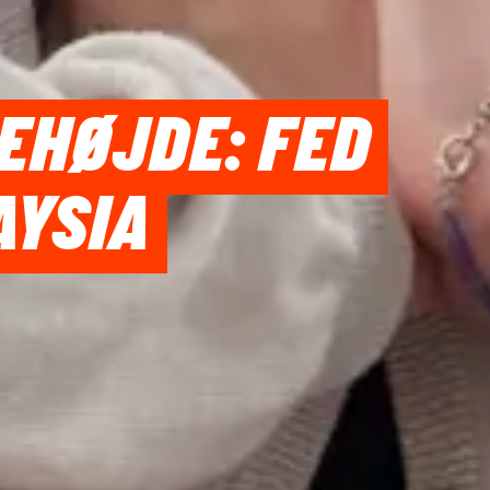
EHØJDE: FED
AYSIA