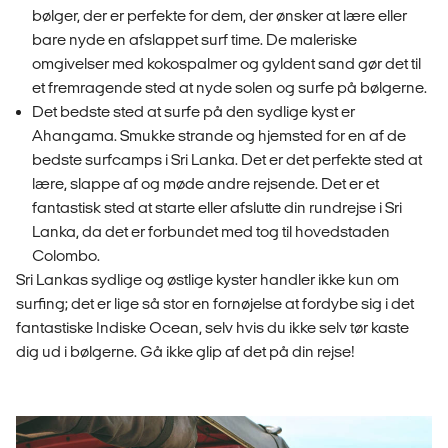
bølger, der er perfekte for dem, der ønsker at lære eller
bare nyde en afslappet surf time. De maleriske
omgivelser med kokospalmer og gyldent sand gør det til
et fremragende sted at nyde solen og surfe på bølgerne.
Det bedste sted at surfe på den sydlige kyst er
Ahangama. Smukke strande og hjemsted for en af de
bedste surfcamps i Sri Lanka. Det er det perfekte sted at
lære, slappe af og møde andre rejsende. Det er et
fantastisk sted at starte eller afslutte din rundrejse i Sri
Lanka, da det er forbundet med tog til hovedstaden
Colombo.
Sri Lankas sydlige og østlige kyster handler ikke kun om
surfing; det er lige så stor en fornøjelse at fordybe sig i det
fantastiske Indiske Ocean, selv hvis du ikke selv tør kaste
dig ud i bølgerne. Gå ikke glip af det på din rejse!