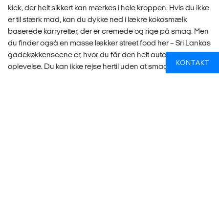
kick, der helt sikkert kan mærkes i hele kroppen. Hvis du ikke
er til stærk mad, kan du dykke ned i lækre kokosmælk
baserede karryretter, der er cremede og rige på smag. Men
du finder også en masse lækker street food her – Sri Lankas
gadekøkkenscene er, hvor du får den helt autentiske
KONTAKT
oplevelse. Du kan ikke rejse hertil uden at smage "hoppers,"
sprøde pandekager i en skålform der er perfekte til at
opsuge karry. Der er også "kottu roti," en rørstegt blanding af
revet roti, grøntsager og dit valg af protein, serveret med en
symfoni af krydderier.
Og lad os ikke glemme den ydmyge samosa, som er blevet
forvandlet til en lokal delikatesse med forskelligt lækkert fyld.
Sidst men ikke mindst, for dem med en sød tand: prøv kokis!
Denne stegte "kiks" med rødder i den hollandske kolonitid er
lavet med rismel, æg og kokosmælk. Den spises ofte som
forret eller dessert til festlige begivenheder som Sinhala og
Tamil Nytår. Uanset om du foretrækker det stærke eller søde
køkken, er Sri Lanka et sandt paradis for enhver foodie.