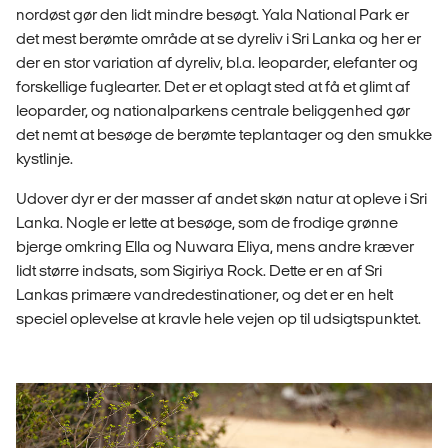
nordøst gør den lidt mindre besøgt. Yala National Park er
det mest berømte område at se dyreliv i Sri Lanka og her er
der en stor variation af dyreliv, bl.a. leoparder, elefanter og
forskellige fuglearter. Det er et oplagt sted at få et glimt af
leoparder, og nationalparkens centrale beliggenhed gør
det nemt at besøge de berømte teplantager og den smukke
kystlinje.
Udover dyr er der masser af andet skøn natur at opleve i Sri
Lanka. Nogle er lette at besøge, som de frodige grønne
bjerge omkring Ella og Nuwara Eliya, mens andre kræver
lidt større indsats, som Sigiriya Rock. Dette er en af Sri
Lankas primære vandredestinationer, og det er en helt
speciel oplevelse at kravle hele vejen op til udsigtspunktet.