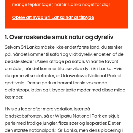
mange teplantager, har Sri Lanka noget for dig!
Oplev alt hvad Sri Lanka har at tilbyde
1. Overraskende smuk natur og dyreliv
Selvom Sri Lanka måske ikke er det første land, du tænker
på, når det kommer til safari og vildt dyreliv, er det en af de
bedste steder i Asien at tage på safari. Vi har tre favorit
områder, når det kommer til at se vilde dyr i Sri Lanka. Hvis
du gerne vil se elefanter, er Udawalawe National Park et
godt valg. Denne park er berømt for sin voksende
elefantpopulation og tilbyder tætte møder med disse milde
kæmper.
Hvis du leder efter mere variation, især på
landskabsfronten, så er Wilpattu National Park en skjult
perle med frodige jungler, flotte søer og leoparder. Det er
den største nationalpark i Sri Lanka, men dens placering i