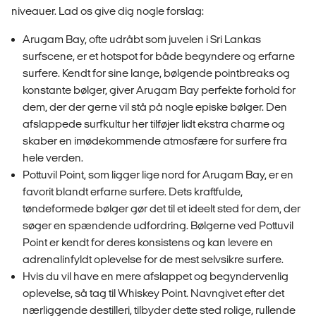
niveauer. Lad os give dig nogle forslag:
Arugam Bay, ofte udråbt som juvelen i Sri Lankas
surfscene, er et hotspot for både begyndere og erfarne
surfere. Kendt for sine lange, bølgende pointbreaks og
konstante bølger, giver Arugam Bay perfekte forhold for
dem, der der gerne vil stå på nogle episke bølger. Den
afslappede surfkultur her tilføjer lidt ekstra charme og
skaber en imødekommende atmosfære for surfere fra
hele verden.
Pottuvil Point, som ligger lige nord for Arugam Bay, er en
favorit blandt erfarne surfere. Dets kraftfulde,
tøndeformede bølger gør det til et ideelt sted for dem, der
søger en spændende udfordring. Bølgerne ved Pottuvil
Point er kendt for deres konsistens og kan levere en
adrenalinfyldt oplevelse for de mest selvsikre surfere.
Hvis du vil have en mere afslappet og begyndervenlig
oplevelse, så tag til Whiskey Point. Navngivet efter det
nærliggende destilleri, tilbyder dette sted rolige, rullende