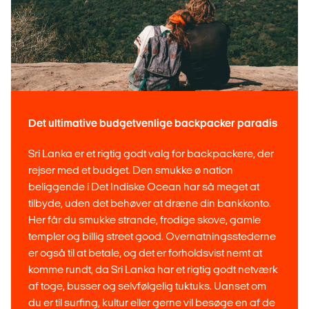
Det ultimative budgetvenlige backpacker paradis
Sri Lanka er et rigtig godt valg for backpackere, der
rejser med et budget. Den smukke ø nation
beliggende i Det Indiske Ocean har så meget at
tilbyde, uden det behøver at dræne din bankkonto.
Her får du smukke strande, frodige skove, gamle
templer og billig street good. Overnatningsstederne
er også til at betale, og det er forholdsvist nemt at
komme rundt, da Sri Lanka har et rigtig godt netværk
af toge, busser og selvfølgelig tuktuks. Uanset om
du er til surfing, kultur eller gerne vil besøge en af de