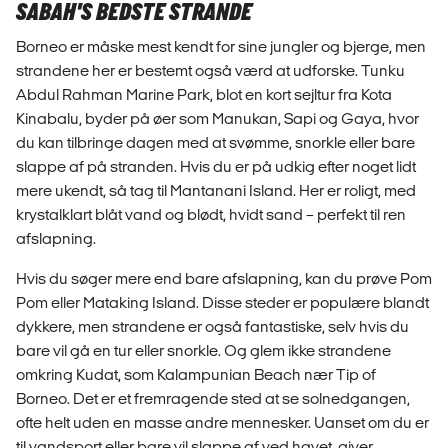
SABAH'S BEDSTE STRANDE
Borneo er måske mest kendt for sine jungler og bjerge, men
strandene her er bestemt også værd at udforske. Tunku
Abdul Rahman Marine Park, blot en kort sejltur fra Kota
Kinabalu, byder på øer som Manukan, Sapi og Gaya, hvor
du kan tilbringe dagen med at svømme, snorkle eller bare
slappe af på stranden. Hvis du er på udkig efter noget lidt
mere ukendt, så tag til Mantanani Island. Her er roligt, med
krystalklart blåt vand og blødt, hvidt sand – perfekt til ren
afslapning.
Hvis du søger mere end bare afslapning, kan du prøve Pom
Pom eller Mataking Island. Disse steder er populære blandt
dykkere, men strandene er også fantastiske, selv hvis du
bare vil gå en tur eller snorkle. Og glem ikke strandene
omkring Kudat, som Kalampunian Beach nær Tip of
Borneo. Det er et fremragende sted at se solnedgangen,
ofte helt uden en masse andre mennesker. Uanset om du er
til vandsport eller bare vil slappe af ved havet, giver