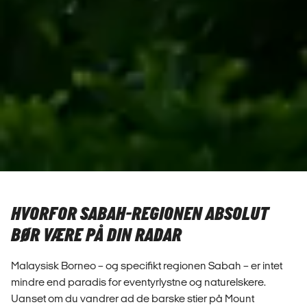
HVORFOR SABAH-REGIONEN ABSOLUT
BØR VÆRE PÅ DIN RADAR
Malaysisk Borneo – og specifikt regionen Sabah – er intet
mindre end paradis for eventyrlystne og naturelskere.
Uanset om du vandrer ad de barske stier på Mount