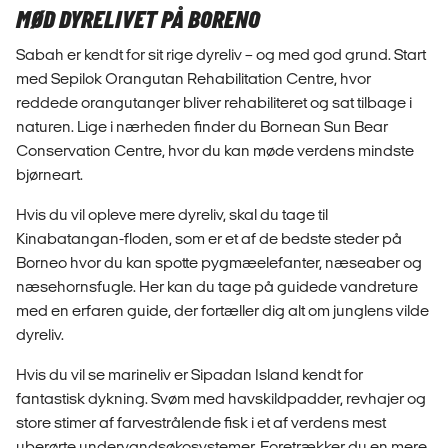
MØD DYRELIVET PÅ BORENO
Sabah er kendt for sit rige dyreliv – og med god grund. Start
med Sepilok Orangutan Rehabilitation Centre, hvor
reddede orangutanger bliver rehabiliteret og sat tilbage i
naturen. Lige i nærheden finder du Bornean Sun Bear
Conservation Centre, hvor du kan møde verdens mindste
bjørneart.
Hvis du vil opleve mere dyreliv, skal du tage til
Kinabatangan-floden, som er et af de bedste steder på
Borneo hvor du kan spotte pygmæelefanter, næseaber og
næsehornsfugle. Her kan du tage på guidede vandreture
med en erfaren guide, der fortæller dig alt om junglens vilde
dyreliv.
Hvis du vil se marineliv er Sipadan Island kendt for
fantastisk dykning. Svøm med havskildpadder, revhajer og
store stimer af farvestrålende fisk i et af verdens mest
uberørte undervandsøkosystemer. Foretrækker du en mere