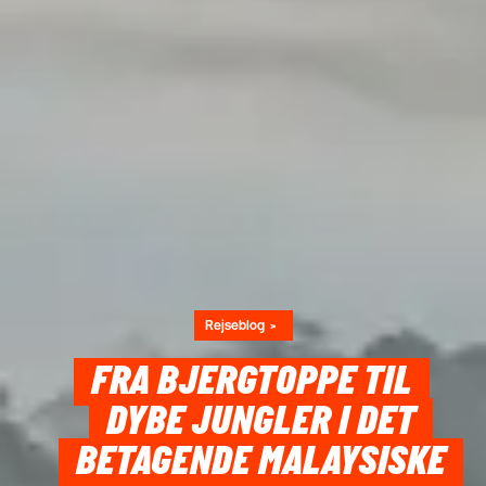
Rejseblog
FRA BJERGTOPPE TIL
DYBE JUNGLER I DET
BETAGENDE MALAYSISKE