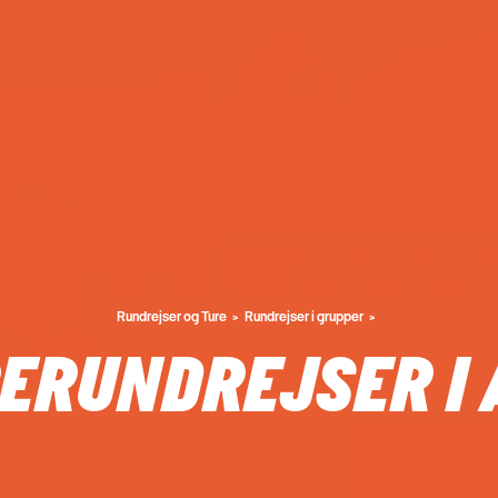
Rundrejser og Ture
Rundrejser i grupper
ERUNDREJSER I 