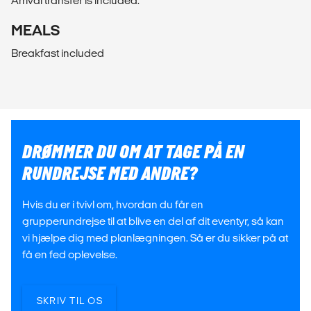
Arrival transfer is included.
MEALS
Breakfast included
DRØMMER DU OM AT TAGE PÅ EN
RUNDREJSE MED ANDRE?
Hvis du er i tvivl om, hvordan du får en
grupperundrejse til at blive en del af dit eventyr, så kan
vi hjælpe dig med planlægningen. Så er du sikker på at
få en fed oplevelse.
SKRIV TIL OS