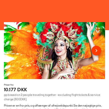
Priser fra
10.177 DKK
pp based on 2 people traveling together - excluding flight tickets & service
charge (600DKK)
Prisen er en fra-pris, og afhænger af afrejsetidspunkt. Se den nøjagtige pris,