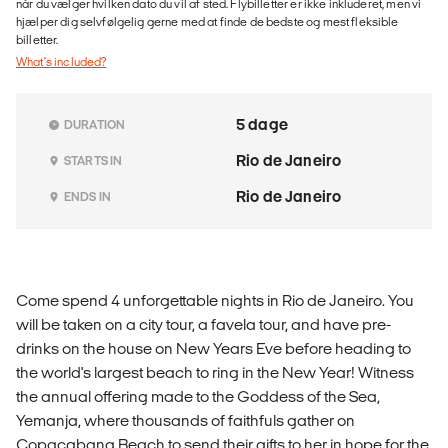
når du vælger hvilken dato du vil af sted. Flybilletter er ikke inkluderet, men vi
hjælper dig selvfølgelig gerne med at finde de bedste og mest fleksible
billetter.
What's included?
5 dage
DURATION
Rio de Janeiro
STARTS IN
Rio de Janeiro
ENDS IN
Come spend 4 unforgettable nights in Rio de Janeiro. You
will be taken on a city tour, a favela tour, and have pre-
drinks on the house on New Years Eve before heading to
the world's largest beach to ring in the New Year! Witness
the annual offering made to the Goddess of the Sea,
Yemanja, where thousands of faithfuls gather on
Copacabana Beach to send their gifts to her in hope for the