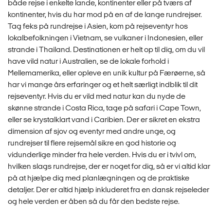
både rejse i enkelte lande, kontinenter eller på tværs af
kontinenter, hvis du har mod på en af de lange rundrejser.
Tag feks på rundrejse i Asien, kom på rejseventyr hos
lokalbefolkningen i Vietnam, se vulkaner i Indonesien, eller
strande i Thailand. Destinationen er helt op til dig, om du vil
have vild natur i Australien, se de lokale forhold i
Mellemamerika, eller opleve en unik kultur på Færøerne, så
har vi mange års erfaringer og et helt særligt indblik til dit
rejseventyr. Hvis du er vild med natur kan du nyde de
skønne strande i Costa Rica, tage på safari i Cape Town,
eller se krystalklart vand i Caribien. Der er sikret en ekstra
dimension af sjov og eventyr med andre unge, og
rundrejser til flere rejsemål sikre en god historie og
vidunderlige minder fra hele verden. Hvis du er i tvivl om,
hvilken slags rundrejse, der er noget for dig, så er vi altid klar
på at hjælpe dig med planlægningen og de praktiske
detaljer. Der er altid hjælp inkluderet fra en dansk rejseleder
og hele verden er åben så du får den bedste rejse.