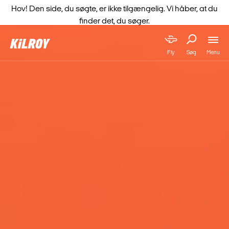
Hov! Den side, du søgte, er ikke tilgængelig. Vi håber, at du
finder det, du søger.
Menu
Fly
Søg