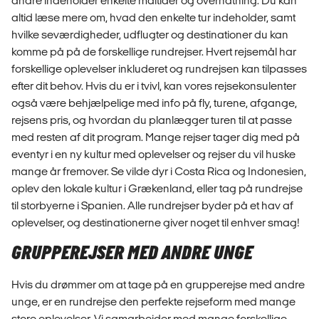
andre indeholder enkelte måltider og overnatning. Du kan
altid læse mere om, hvad den enkelte tur indeholder, samt
hvilke seværdigheder, udflugter og destinationer du kan
komme på på de forskellige rundrejser. Hvert rejsemål har
forskellige oplevelser inkluderet og rundrejsen kan tilpasses
efter dit behov. Hvis du er i tvivl, kan vores rejsekonsulenter
også være behjælpelige med info på fly, turene, afgange,
rejsens pris, og hvordan du planlægger turen til at passe
med resten af dit program. Mange rejser tager dig med på
eventyr i en ny kultur med oplevelser og rejser du vil huske
mange år fremover. Se vilde dyr i Costa Rica og Indonesien,
oplev den lokale kultur i Grækenland, eller tag på rundrejse
til storbyerne i Spanien. Alle rundrejser byder på et hav af
oplevelser, og destinationerne giver noget til enhver smag!
GRUPPEREJSER MED ANDRE UNGE
Hvis du drømmer om at tage på en grupperejse med andre
unge, er en rundrejse den perfekte rejseform med mange
store oplevelser. Vi samarbejder med mange forskellige