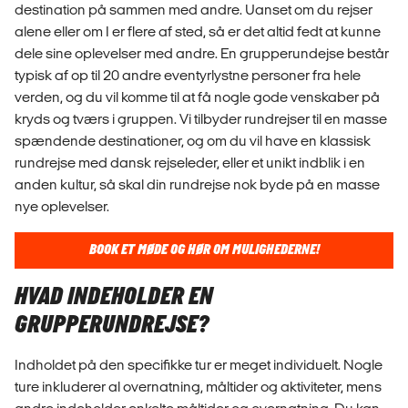
destination på sammen med andre. Uanset om du rejser
alene eller om I er flere af sted, så er det altid fedt at kunne
dele sine oplevelser med andre. En grupperundejse består
typisk af op til 20 andre eventyrlystne personer fra hele
verden, og du vil komme til at få nogle gode venskaber på
kryds og tværs i gruppen. Vi tilbyder rundrejser til en masse
spændende destinationer, og om du vil have en klassisk
rundrejse med dansk rejseleder, eller et unikt indblik i en
anden kultur, så skal din rundrejse nok byde på en masse
nye oplevelser.
BOOK ET MØDE OG HØR OM MULIGHEDERNE!
HVAD INDEHOLDER EN
GRUPPERUNDREJSE?
Indholdet på den specifikke tur er meget individuelt. Nogle
ture inkluderer al overnatning, måltider og aktiviteter, mens