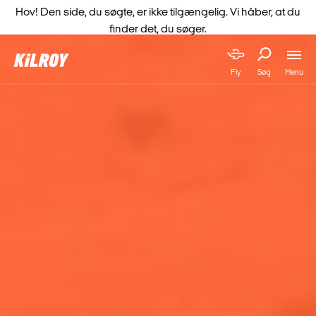
Hov! Den side, du søgte, er ikke tilgængelig. Vi håber, at du
finder det, du søger.
Menu
Fly
Søg