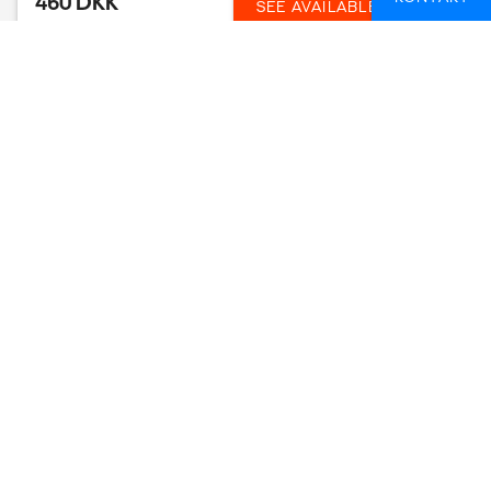
460 DKK
SEE AVAILABLE DATES
WHALE WATCHING TOUR
CYPERN
1 DAG
FROM
658 DKK
SEE AVAILABLE DATES