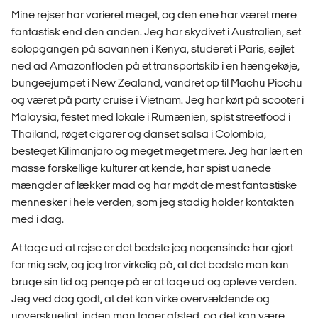
Mine rejser har varieret meget, og den ene har været mere
fantastisk end den anden. Jeg har skydivet i Australien, set
solopgangen på savannen i Kenya, studeret i Paris, sejlet
ned ad Amazonfloden på et transportskib i en hængekøje,
bungeejumpet i New Zealand, vandret op til Machu Picchu
og været på party cruise i Vietnam. Jeg har kørt på scooter i
Malaysia, festet med lokale i Rumænien, spist streetfood i
Thailand, røget cigarer og danset salsa i Colombia,
besteget Kilimanjaro og meget meget mere. Jeg har lært en
masse forskellige kulturer at kende, har spist uanede
mængder af lækker mad og har mødt de mest fantastiske
mennesker i hele verden, som jeg stadig holder kontakten
med i dag.
At tage ud at rejse er det bedste jeg nogensinde har gjort
for mig selv, og jeg tror virkelig på, at det bedste man kan
bruge sin tid og penge på er at tage ud og opleve verden.
Jeg ved dog godt, at det kan virke overvældende og
uoverskueligt, inden man tager afsted, og det kan være