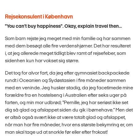
Rejsekonsulent i København
"You can't buy happiness". Okay, explain travel then…
Som barn rejste jeg meget med min familie og har sammen
med dem besøgt alle fire verdenshjørner. Det har resulteret
i, at jeg allerede meget tidligt blev ramt af rejsefeber, som
sidenhen kun har vokset sig større.
Det tog for alvor fart, da jeg efter gymnasiet backpackede
rundt i Oceanien og Sydøstasien i fire måneder sammen
med en veninde. Jeg husker stadig, da jeg facetimede mine
forældre fra en hostelseng i Australien efter seks uger på
farten, og min mor udbrød; "Pernille, jeg har seriøst ikke set
dig så glad og afslappet siden du gik i børnehave." Men det
er altså også svært ikke at være totalt glad og afslappet,
når man har fire måneder, hvor ens største bekymring er, om
man skal tage ud at snorkle før eller efter frokost!