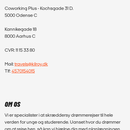
Coworking Plus - Kochsgade 31 D.
5000 Odense C
Kannikegade 18
8000 Aarhus C
CVR: 11 15 33 80
Mail:
travels@kilroy.dk
Tlf:
4570154015
OM OS
Vi er specialister i at skræddersy drømmerejser til hele
verden for unge og studerende. Uanset hvor du drømmer
om at rejse hen, så kan vi hjælpe dig med planlægningen