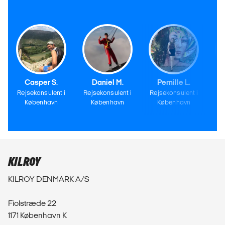
Casper S.
Daniel M.
Pernille L.
Rejsekonsulent i
Rejsekonsulent i
Rejsekonsulent i
Re
København
København
København
KILROY
KILROY DENMARK A/S
Fiolstræde 22
1171 København K