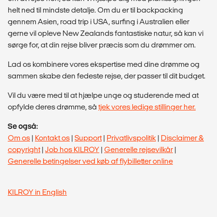
helt ned til mindste detalje. Om du er til backpacking
gennem Asien, road trip i USA, surfing i Australien eller
gerne vil opleve New Zealands fantastiske natur, så kan vi
sørge for, at din rejse bliver præcis som du drømmer om.
Lad os kombinere vores ekspertise med dine drømme og
sammen skabe den fedeste rejse, der passer til dit budget.
Vil du være med til at hjælpe unge og studerende med at
opfylde deres drømme, så
tjek vores ledige stillinger her.
Se også:
Om os
|
Kontakt os
|
Support
|
Privatlivspolitik
|
Disclaimer &
copyright
|
Job hos KILROY
|
Generelle rejsevilkår
|
Generelle betingelser ved køb af flybilletter online
KILROY in English