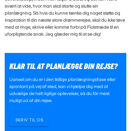
svært at vide, hvor man skal starte og slutte sin
planlægning. Så hvis du kunne tænke dig noget støtte og
inspiration til din næste store drømmerejse, skal du ikke tøve
med at ringe, skrive eller komme forbi på Fiolstræde til en
uforpligtende snak. Jeg glæder mig til at se dig!
KLAR TIL AT PLANLÆGGE DIN REJSE?
Uanset om du er i den tidlige planlægningsfase eller
spontant på vej af sted, kan vi hjælpe dig med at
udvælge de helt rigtige oplevelser, så du får mest
muligt ud af din rejse.
SKRIV TIL OS