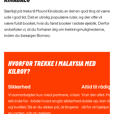
Særligt på treks til Mount Kinabalu er det en god ting at være
ude i god tid. Det er utrolig populære ruter, og der ofte vil
være fuldt booket, hvis du først booker i sidste øjeblik. Derfor
anbefaler vi, at du forhører dig om trekkingmulighederne,
inden du besøger Borneo.
HVORFOR TREKKE I MALAYSIA MED
KILROY?
Sikkerhed
Altid til rådig
Vi samarbejder kun med partnere, vi kan
Vi er der altid. Hv
stå inde for - både hvad angår sikkerhed
dukke op, kan du v
og kvalitet. Så er du sikker på, at tingene
alt for at hjælpe di
er i orden, når du trekker.