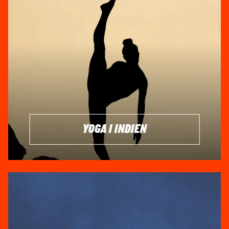
Nordlige Indien giver dig den tibetanske kultur i Dharmsala,
hvor Dalai Lama lever i eksil, og i Varanasi kan du opleve
ligbrændingerne ved den hellige flod Ganges. For dem, der
søger eventyr, er en tigersafari i en af landets storslåede
nationalparker, som Ranthambore, en uforglemmelig
oplevelse.
Hvis du rejser til Indien, kan det også varmt anbefales at
lægge vejen forbi Hubli, som er kendt for sit festlige natteliv,
eller opleve Hindu-forårsfestivalen Holi, også kendt som
Festival of Colors eller Colors of India, en sand fest for alle
YOGA I INDIEN
sanser. Indisk mad og kultur vil være en gennemgående
del af din rejse og bidrage til en rig oplevelse i det smukke
land.
DE STORE BYER: MUMBAI, DELHI,
KOLKATA OG CHENNAI
Indien er rig på meget, ikke mindst mennesker og store,