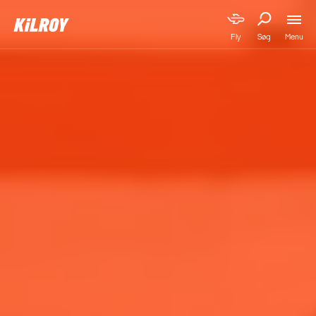
Menu
Fly
Søg