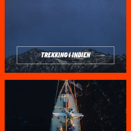
afsindig store, utrolige byer, som du MÅ opleve. En af
verdens største byer, Mumbai (Bombay), ligger på landets
vestkyst og er kendt for sin moderne livsstil og dynamik. I
nordlige Indien finder du hovedstaden Delhi, en by, der
blander gammelt og nyt, hvor du kan opleve old Delhi med
dens historiske charme og særprægede templer. Byerne
Delhi og Mumbai er blandt de større byer i Indien, som giver
dig et dybt indblik i det smukke Indien.
TREKKING I INDIEN
I øst ligger Kolkata (Calcutta), en by fyldt med kultur, hvor
krydret mad og kunst går hånd i hånd. I sydlige del af
landet finder du Chennai (Madras), kendt for sine
særprægede templer og kulturelle arv. Disse byer, sammen
med mange andre, bidrager til det billede, man får, når man
tænker på Indien: et land af kontraster, hvor smukkeste by
og travle gader eksisterer side om side. Indien laver ikke
noget halvt, og det afspejles i landets mennesker og byer,
der alle er dybt fascinerende med deres kaotiske og
farverige gadeliv.