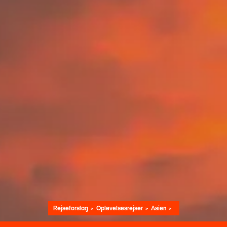
Rejseforslag
Oplevelsesrejser
Asien