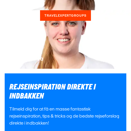
Kontakt Caroline
TRAVELEXPERTGROUPS
Kontakt Andrea
REJSEINSPIRATION DIREKTE I
INDBAKKEN
Tilmeld dig for at få en masse fantastisk
rejseinspiration, tips & tricks og de bedste rejseforslag
direkte i indbakken!