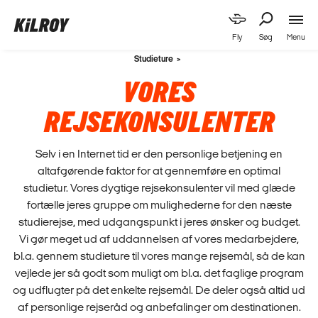
Menu
Fly
Søg
Studieture
VORES
REJSEKONSULENTER
Selv i en Internet tid er den personlige betjening en
altafgørende faktor for at gennemføre en optimal
studietur. Vores dygtige rejsekonsulenter vil med glæde
fortælle jeres gruppe om mulighederne for den næste
studierejse, med udgangspunkt i jeres ønsker og budget.
Vi gør meget ud af uddannelsen af vores medarbejdere,
bl.a. gennem studieture til vores mange rejsemål, så de kan
vejlede jer så godt som muligt om bl.a. det faglige program
og udflugter på det enkelte rejsemål. De deler også altid ud
af personlige rejseråd og anbefalinger om destinationen.