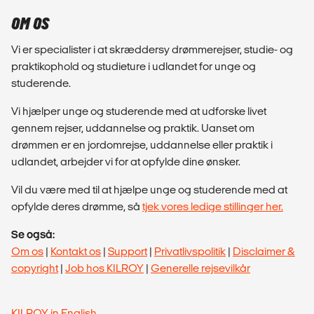
OM OS
Vi er specialister i at skræddersy drømmerejser, studie- og
praktikophold og studieture i udlandet for unge og
studerende.
Vi hjælper unge og studerende med at udforske livet
gennem rejser, uddannelse og praktik. Uanset om
drømmen er en jordomrejse, uddannelse eller praktik i
udlandet, arbejder vi for at opfylde dine ønsker.
Vil du være med til at hjælpe unge og studerende med at
opfylde deres drømme, så
tjek vores ledige stillinger her.
Se også:
Om os
|
Kontakt os
|
Support
|
Privatlivspolitik
|
Disclaimer &
copyright
|
Job hos KILROY
|
Generelle rejsevilkår
KILROY in English