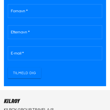
Fornavn *
Efternavn *
E-mail *
TILMELD DIG
KILROY
KILROY GROUP TRAVEL A/S