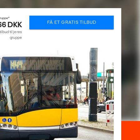
gruppe*
FÅ ET GRATIS TILBUD
66 DKK
lbud til jeres
gruppe