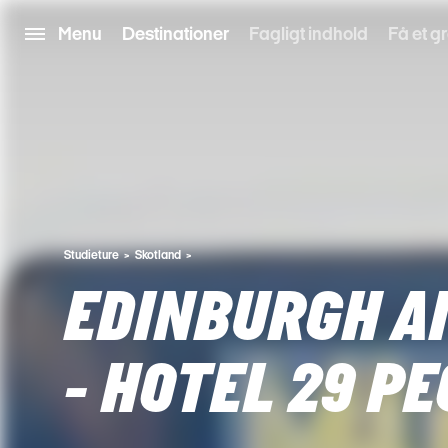
Menu
Destinationer
Fagligt indhold
Få et gr
Studieture
Skotland
EDINBURGH A
- HOTEL 29 P