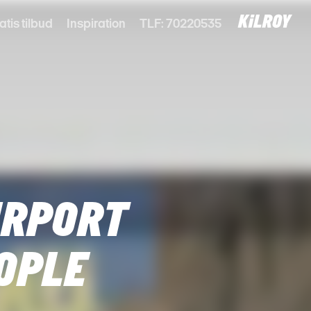
atis tilbud
Inspiration
TLF: 70220535
IRPORT
EOPLE