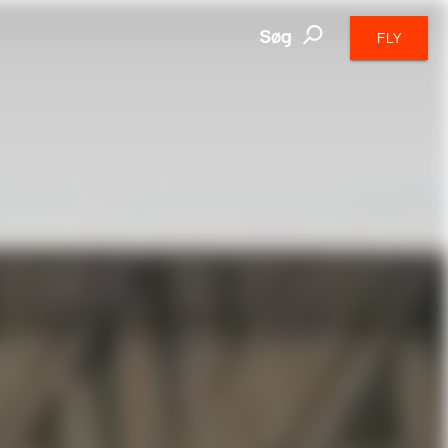
Søg
FLY