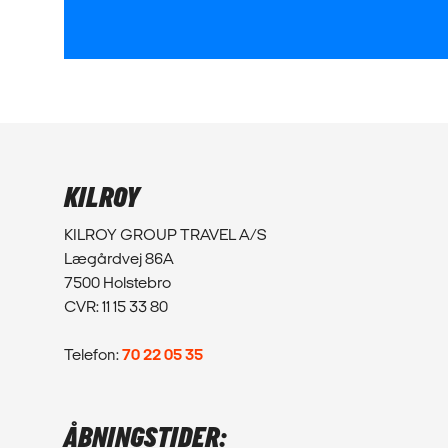
KILROY
KILROY GROUP TRAVEL A/S
Lægårdvej 86A
7500 Holstebro
CVR: 11 15 33 80
Telefon:
70 22 05 35
ÅBNINGSTIDER: