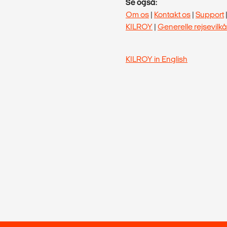
Se også:
Om os
|
Kontakt os
|
Support
KILROY
|
Generelle rejsevilkå
KILROY in English