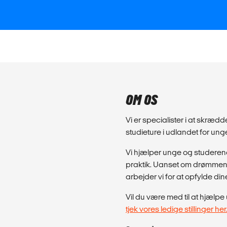
OM OS
Vi er specialister i at skræd
studieture i udlandet for un
Vi hjælper unge og studeren
praktik. Uanset om drømmen e
arbejder vi for at opfylde din
Vil du være med til at hjæl
tjek vores ledige stillinger her