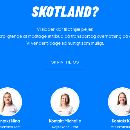
SKOTLAND?
Vi sidder klar til at hjælpe jer.
forpligtende at modtage et tilbud på transport og overnatning på e
Vi vender tilbage så hurtigt som muligt.
SKRIV TIL OS
ntakt Nina
Kontakt Michelle
Kontakt K
jsekonsulent
Rejsekonsulent
Rejsekonsul