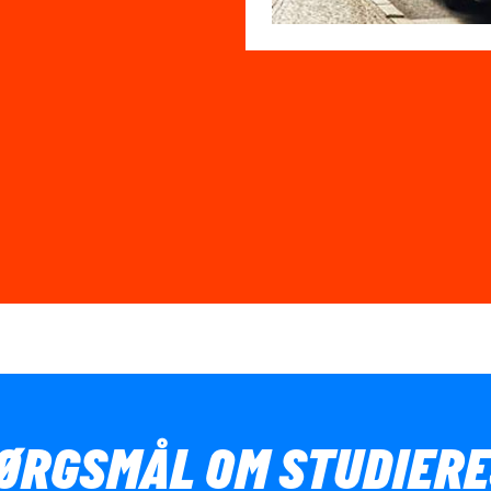
PØRGSMÅL OM STUDIERE