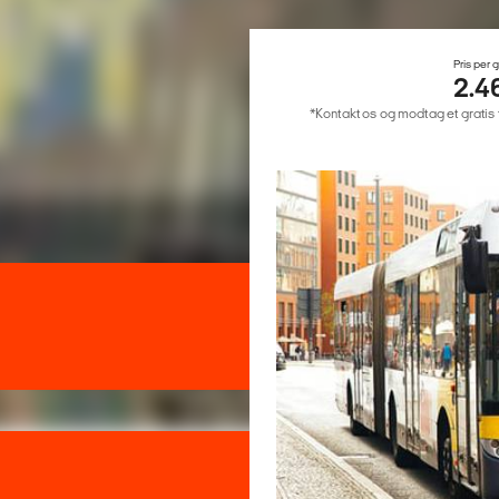
Pris per 
2.4
*Kontakt os og modtag et gratis ti