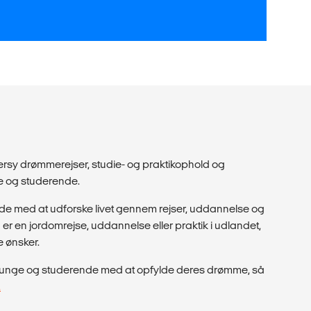
dersy drømmerejser, studie- og praktikophold og
ge og studerende.
de med at udforske livet gennem rejser, uddannelse og
r en jordomrejse, uddannelse eller praktik i udlandet,
e ønsker.
pe unge og studerende med at opfylde deres drømme, så
.