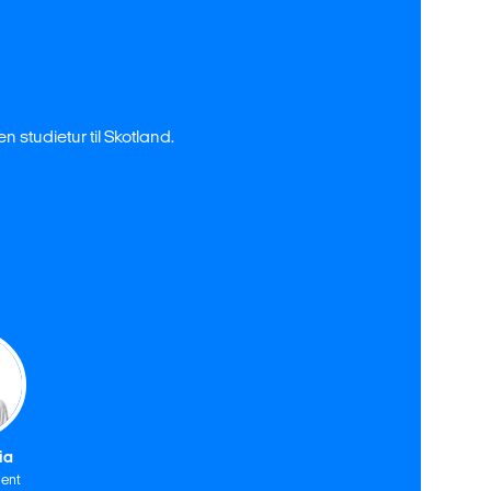
n studietur til Skotland.
ia
ent