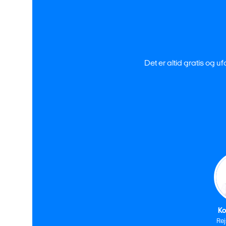
Det er altid gratis og u
Ko
Re