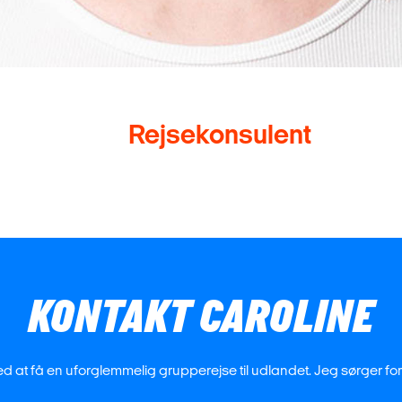
Rejsekonsulent
KONTAKT CAROLINE
med at få en uforglemmelig grupperejse til udlandet. Jeg sørger for a