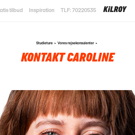
atis tilbud
Inspiration
TLF: 70220535
Studieture
Vores rejsekonsulenter
KONTAKT CAROLINE