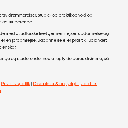
dersy drømmerejser, studie- og praktikophold og
ge og studerende.
de med at udforske livet gennem rejser, uddannelse og
r en jordomrejse, uddannelse eller praktik i udlandet,
e ønsker.
pe unge og studerende med at opfylde deres drømme, så
.
|
Privatlivspolitik
|
Disclaimer & copyright
|
Job hos
r