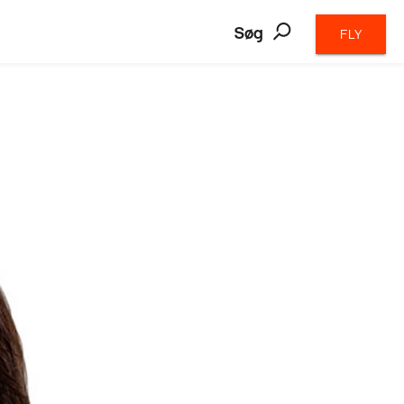
Søg
FLY