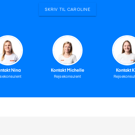
SKRIV TIL CAROLINE
ntakt Nina
Kontakt Michelle
Kontakt K
jsekonsulent
Rejsekonsulent
Rejsekonsul