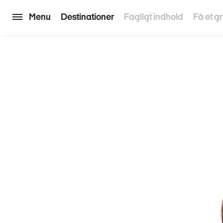
Menu
Destinationer
Fagligt indhold
Få et gr