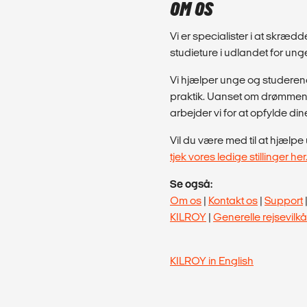
OM OS
Vi er specialister i at skræd
studieture i udlandet for un
Vi hjælper unge og studeren
praktik. Uanset om drømmen e
arbejder vi for at opfylde din
Vil du være med til at hjæl
tjek vores ledige stillinger her
Se også:
Om os
|
Kontakt os
|
Support
KILROY
|
Generelle rejsevilkå
KILROY in English