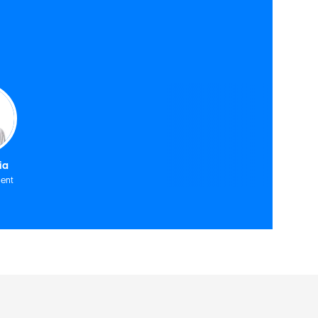
ia
ent