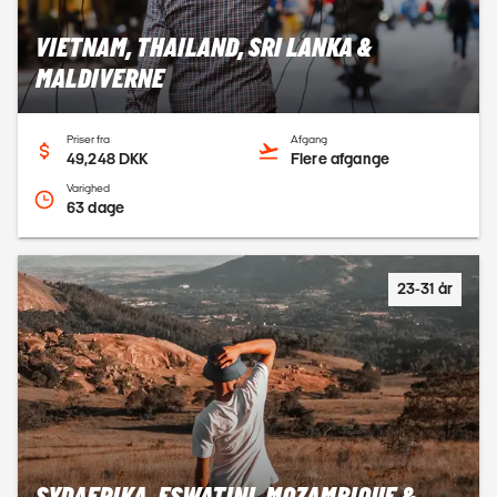
VIETNAM, THAILAND, SRI LANKA &
MALDIVERNE
Priser fra
Afgang
49,248 DKK
Flere afgange
Varighed
63 dage
23-31 år