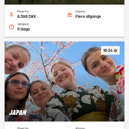
Priser fra
Afgang
9,396 DKK
Flere afgange
Varighed
11 dage
18-24 år
JAPAN
Priser fra
Afgang