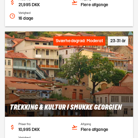
21,995 DKK
Flere afgange
Varighed
16 dage
Sværhedsgrad: Moderat
23-31 år
TREKKING & KULTUR I SMUKKE GEORGIEN
Priser fra
Afgang
10,995 DKK
Flere afgange
Varighed