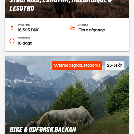
SYDAFRIKA, ESWATINI, MOZAMBIQUE &
LESOTHO
Priser fra
Afgang
16,395 DKK
Flere afgange
Varighed
18 dage
Sværhedsgrad: Moderat
23-31 år
HIKE & UDFORSK BALKAN