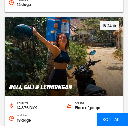
12 dage
18-24 år
BALI, GILI & LEMBONGAN
Priser fra
Afgang
14,876 DKK
Flere afgange
Varighed
KONTAKT
18 dage