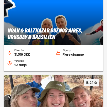
NOAH & BALTHAZAR BUENOS AIRES,
URUGUAY & BRASILIEN
Priser fra
Afgang
31,519 DKK
Flere afgange
Varighed
23 dage
18-24 år