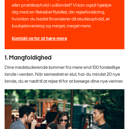
eller praktikophold i udlandet? Vi kan også hjælpe
dig med en fleksibel flybillet, din rejseforsikring,
hvordan du bedst finansierer dit studieophold, et
budgetoverslag og meget, meget mere.
Kontakt os for at høre mere
1. Mangfoldighed
Dine medstuderende kommer fra mere end 100 forskellige
lande i verden. Når semestret er slut, har du mindst 20 nye
lande, du er nødt til at rejse til for at besøge dine nye venner.