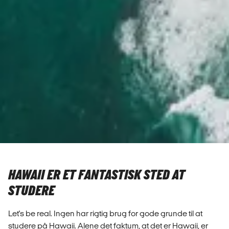
HAWAII ER ET FANTASTISK STED AT
STUDERE
Let's be real. Ingen har rigtig brug for gode grunde til at
studere på Hawaii. Alene det faktum, at det er Hawaii, er