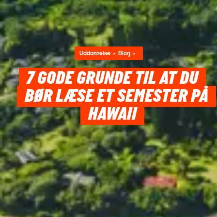
Uddannelse
Blog
7 GODE GRUNDE TIL AT DU
BØR LÆSE ET SEMESTER PÅ
HAWAII