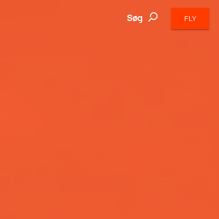
Søg
FLY