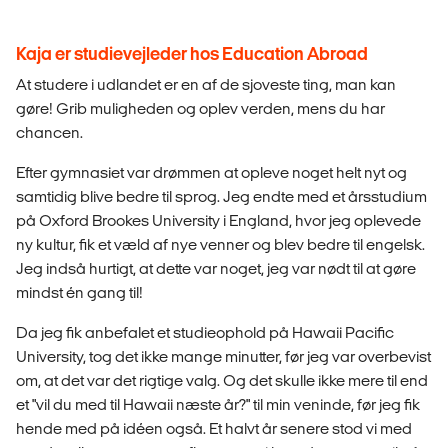
Kaja er studievejleder hos Education Abroad
At studere i udlandet er en af de sjoveste ting, man kan
gøre! Grib muligheden og oplev verden, mens du har
chancen.
Efter gymnasiet var drømmen at opleve noget helt nyt og
samtidig blive bedre til sprog. Jeg endte med et årsstudium
på Oxford Brookes University i England, hvor jeg oplevede
ny kultur, fik et væld af nye venner og blev bedre til engelsk.
Jeg indså hurtigt, at dette var noget, jeg var nødt til at gøre
mindst én gang til!
Da jeg fik anbefalet et studieophold på Hawaii Pacific
University, tog det ikke mange minutter, før jeg var overbevist
om, at det var det rigtige valg. Og det skulle ikke mere til end
et "vil du med til Hawaii næste år?" til min veninde, før jeg fik
hende med på idéen også. Et halvt år senere stod vi med