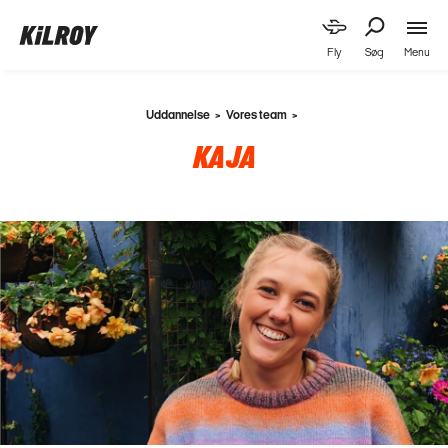
Menu
Fly
Søg
Uddannelse
Vores team
KAJA