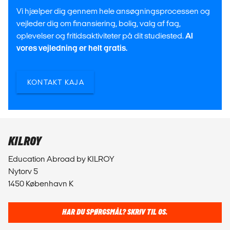
Vi hjælper dig gennem hele ansøgningsprocessen og
vejleder dig om finansiering, bolig, valg af fag,
oplevelser og fritidsaktiviteter på dit studiested.
Al
vores vejledning er helt gratis.
KONTAKT KAJA
KILROY
Education Abroad by KILROY
Nytorv 5
1450 København K
HAR DU SPØRGSMÅL? SKRIV TIL OS.