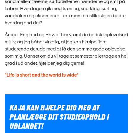
sand mellem tæerne, surfbrætterne i hænderne og smil på
læben. Hverdagen gik med træning, snorkling, surfing,
vandreture og eksamener... kan man forestille sig en bedre
hverdag end det?
Årene i England og Hawaii har været de bedste oplevelser i
mit liv, og jeg håber virkelig, at jeg kan hjælpe flere
studerende derude med at få den samme gode oplevelse
som mig. Uanset om du vil tage et semester eller tage en hel
grad i udlandet, hjælper jeg dig gerne!
"Life is short and the world is wide"
KAJA KAN HJÆLPE DIG MED AT
PLANLÆGGE DIT STUDIEOPHOLD I
UDLANDET!