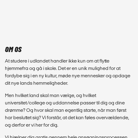
OM OS
At studere i udlandet handler ikke kun om at flytte
hjemmefra og gå i skole. Det er en unik mulighed for at
fordybe sig i en ny kultur, møde nye mennesker og opdage
dit nye lands hemmeligheder.
Men hvilket land skal man vælge, og hvilket
universitet/college og uddannelse passer til dig og dine
drømme? Og hvor skal man egentlig starte, når man først
har besluttet sig? Vi forstår, at det kan føles overvældende,
og derfor er vi her for dig.
Vi hjælper dig gratis gennem hele ansøgningsprocessen