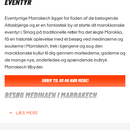
EVENTYR
Eventyrrige Marrakech ligger for foden af de betagende
Atlasbjerge og er en fantastisk by at starte dit marokkanske
eventyr i. Smag på traditionelle retter fra det ægte Marokko,
få en historisk oplevelse med et besøg ved medinaerne og
soukerne i Marrakech, trek i bjergene og sug den
marokkanske kultur til dig gennem markederne, gaderne og
de mange nye, anderledes og spændende indtryk
Marrakech tilbyder.
SKRIV TIL OS OG HØR MERE!
BESØG MEDINAEN I MARRAKECH
Den gamle bydel, også kendt som medinaen, er et
LÆS MERE
labyrintisk netværk af snoede stræder og er på unesco's
verdensarvsliste. Her finder du alt fra små butikker og
traditionelle markeder til det legendariske torv Djemaa el-