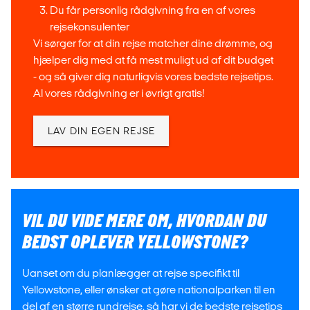
GRAND CANYON
Du får personlig rådgivning
fra en af vores
rejsekonsulenter
Vil man ud og mærke naturkræfternes rasen, er der flere
Vi sørger for at din rejse
matcher dine drømme
, og
muligheder.
hjælper dig med at få mest muligt ud af dit budget
Et af de smukkeste steder i parken er den 23 kilometer
- og så giver dig naturligvis vores bedste rejsetips.
lange Grand Canyon (ja, det hedder den, men det er ikke
Al vores rådgivning er i øvrigt gratis!
den Grand Canyon!) med de gule klipper, som naturparken
har taget sit navn efter. Desuden er der mere end 290
LAV DIN EGEN REJSE
vandfald og den brusende Yellowstone River er et
fascinerende syn.
YELLOWSTONES SPRUTTENDE GEJSER
OLD FAITHFULL
VIL DU VIDE MERE OM, HVORDAN DU
BEDST OPLEVER YELLOWSTONE?
På eventyret i Yellowstone kan man også tage på udflugt til
de mange varme kilder og gejsere, som området er fuld af
på grund af den ulmende undergrund.
Uanset om du planlægger at rejse specifikt til
Yellowstone, eller ønsker at gøre nationalparken til en
En af de mest besøgte er den med det kammeratlige navn
del af en større rundrejse, så har vi de bedste rejsetips