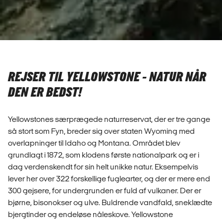
REJSER TIL YELLOWSTONE - NATUR NÅR
DEN ER BEDST!
Yellowstones særprægede naturreservat, der er tre gange
så stort som Fyn, breder sig over staten Wyoming med
overlapninger til Idaho og Montana. Området blev
grundlagt i 1872, som klodens første nationalpark og er i
dag verdenskendt for sin helt unikke natur. Eksempelvis
lever her over 322 forskellige fuglearter, og der er mere end
300 gejsere, for undergrunden er fuld af vulkaner. Der er
bjørne, bisonokser og ulve. Buldrende vandfald, sneklædte
bjergtinder og endeløse nåleskove. Yellowstone