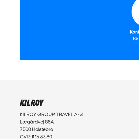
Kont
Re
KILROY
KILROY GROUP TRAVEL A/S
Lægårdvej 86A
7500 Holstebro
CVR: 11 15 33 80