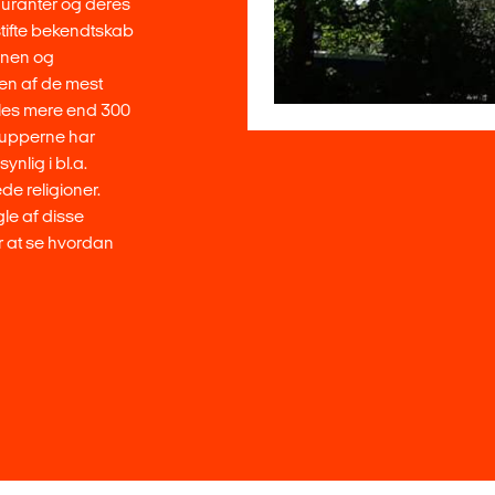
tauranter og deres
 stifte bekendtskab
ionen og
en af de mest
tales mere end 300
rupperne har
ynlig i bl.a.
de religioner.
gle af disse
or at se hvordan