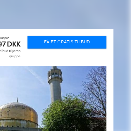
 gruppe*
FÅ ET GRATIS TILBUD
97 DKK
lbud til jeres
gruppe