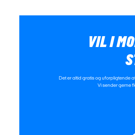
VIL I M
S
Det er altid gratis og uforpligtende 
Vi sender gerne fle