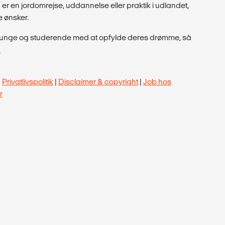
r en jordomrejse, uddannelse eller praktik i udlandet,
e ønsker.
pe unge og studerende med at opfylde deres drømme, så
.
|
Privatlivspolitik
|
Disclaimer & copyright
|
Job hos
r