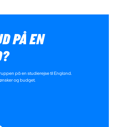
UD PÅ EN
D?
gruppen på en studierejse til England.
es ønsker og budget.