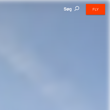
Søg
FLY