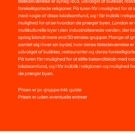
tilstedeværelse er synlig i bl.a. udvalget af butikker, res
forskelligartede religioner. På turen får i mulighed for at
med nogle af disse lokalsamfund, og I får indblik i relig
mulighed for at se hvordan de præger byen. London er 
multikulturelle byer i den industrialiserede verden; der 
sprog blandt mere end 50 etniske grupper. Mange af g
samlet sig i hver sin bydel, hvor deres tilstedeværelse er s
udvalget af butikker, restauranter og deres forskelligarte
På turen får i mulighed for at stifte bekendtskab med no
lokalsamfund, og I får indblik i religionen og mulighed f
de præger byen.
Prisen er pr. gruppe inkl. guide
Prisen er uden eventuelle entreer