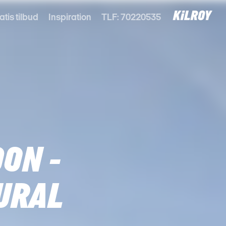
atis tilbud
Inspiration
TLF: 70220535
ON -
URAL