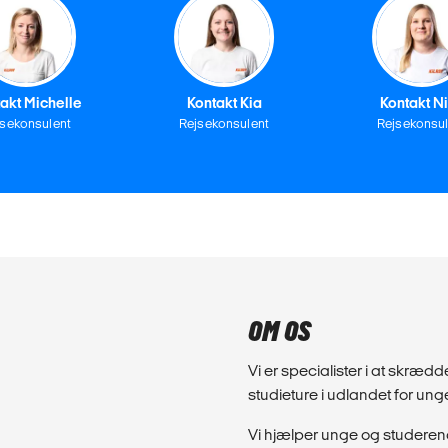
akt Michelle
Kontakt Kia
Kontakt N
jsekonsulent
Rejsekonsulent
Rejsekonsul
OM OS
Vi er specialister i at skræd
studieture i udlandet for un
Vi hjælper unge og studeren