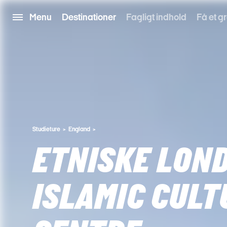
Menu
Destinationer
Fagligt indhold
Få et gr
Studieture
England
ETNISKE LOND
ISLAMIC CULT