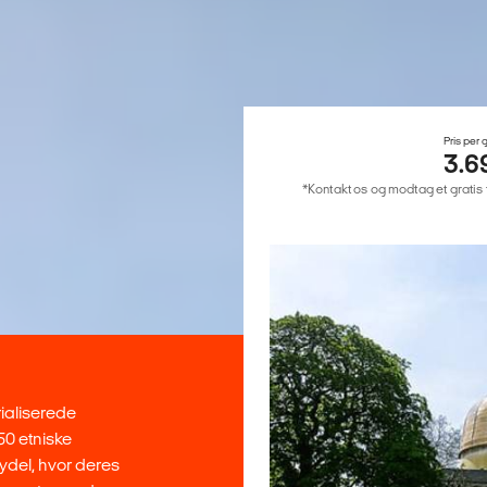
Pris per
3.6
*Kontakt os og modtag et gratis ti
rialiserede
50 etniske
ydel, hvor deres