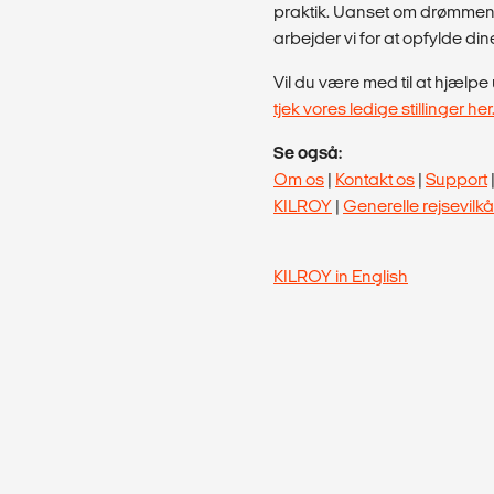
praktik. Uanset om drømmen e
arbejder vi for at opfylde din
Vil du være med til at hjæl
tjek vores ledige stillinger her
Se også:
Om os
|
Kontakt os
|
Support
KILROY
|
Generelle rejsevilkå
KILROY in English