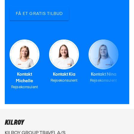
FÅ ET GRATIS TILBUD
Kontakt
Kontakt Kia
Kontakt Nina
Michelle
Rejsekonsulent
Rejsekonsulent
Rejsekonsulent
KILROY
KILROY GROUP TRAVEL A/S