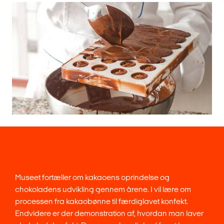
Museet fortæller om kakaoens oprindelse og
chokoladens udvikling gennem årene. I vil lære om
processen fra kakaobønne til færdiglavet konfekt.
Endvidere er der demonstration af, hvordan man laver