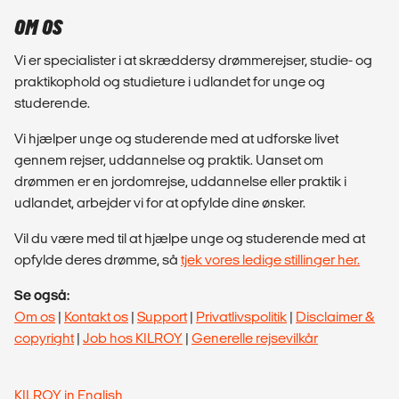
OM OS
Vi er specialister i at skræddersy drømmerejser, studie- og
praktikophold og studieture i udlandet for unge og
studerende.
Vi hjælper unge og studerende med at udforske livet
gennem rejser, uddannelse og praktik. Uanset om
drømmen er en jordomrejse, uddannelse eller praktik i
udlandet, arbejder vi for at opfylde dine ønsker.
Vil du være med til at hjælpe unge og studerende med at
opfylde deres drømme, så
tjek vores ledige stillinger her.
Se også:
Om os
|
Kontakt os
|
Support
|
Privatlivspolitik
|
Disclaimer &
copyright
|
Job hos KILROY
|
Generelle rejsevilkår
KILROY in English