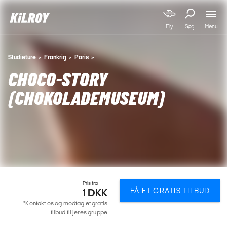
Menu
Fly
Søg
Studieture
Frankrig
Paris
CHOCO-STORY
(CHOKOLADEMUSEUM)
Pris fra
FÅ ET GRATIS TILBUD
1 DKK
*Kontakt os og modtag et gratis
tilbud til jeres gruppe