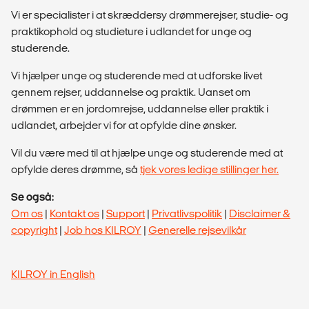
Vi er specialister i at skræddersy drømmerejser, studie- og
praktikophold og studieture i udlandet for unge og
studerende.
Vi hjælper unge og studerende med at udforske livet
gennem rejser, uddannelse og praktik. Uanset om
drømmen er en jordomrejse, uddannelse eller praktik i
udlandet, arbejder vi for at opfylde dine ønsker.
Vil du være med til at hjælpe unge og studerende med at
opfylde deres drømme, så
tjek vores ledige stillinger her.
Se også:
Om os
|
Kontakt os
|
Support
|
Privatlivspolitik
|
Disclaimer &
copyright
|
Job hos KILROY
|
Generelle rejsevilkår
KILROY in English