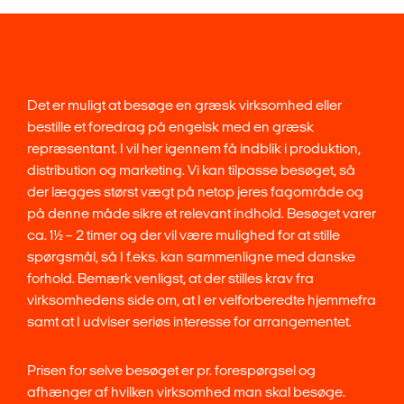
Det er muligt at besøge en græsk virksomhed eller
bestille et foredrag på engelsk med en græsk
repræsentant. I vil her igennem få indblik i produktion,
distribution og marketing. Vi kan tilpasse besøget, så
der lægges størst vægt på netop jeres fagområde og
på denne måde sikre et relevant indhold. Besøget varer
ca. 1½ – 2 timer og der vil være mulighed for at stille
spørgsmål, så I f.eks. kan sammenligne med danske
forhold. Bemærk venligst, at der stilles krav fra
virksomhedens side om, at I er velforberedte hjemmefra
samt at I udviser seriøs interesse for arrangementet.
Prisen for selve besøget er pr. forespørgsel og
afhænger af hvilken virksomhed man skal besøge.