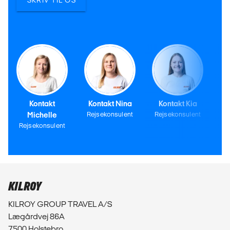
SKRIV TIL OS
Kontakt
Kontakt Nina
Kontakt Kia
Michelle
Rejsekonsulent
Rejsekonsulent
Rejsekonsulent
KILROY
KILROY GROUP TRAVEL A/S
Lægårdvej 86A
7500 Holstebro