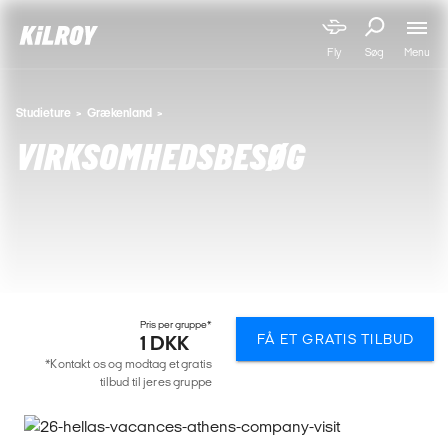
Menu
Fly
Søg
Studieture
Grækenland
VIRKSOMHEDSBESØG
Pris per gruppe*
FÅ ET GRATIS TILBUD
1 DKK
*Kontakt os og modtag et gratis
tilbud til jeres gruppe