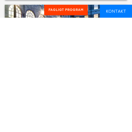
FAGLIGT PROGRAM
KONTAKT
GPO WITNESS HISTORY INTERPRETIVE
EXHIBITION CENTER
DUBLIN, IRLAND
1 TIME
FROM
59 DKK
LÆS MERE