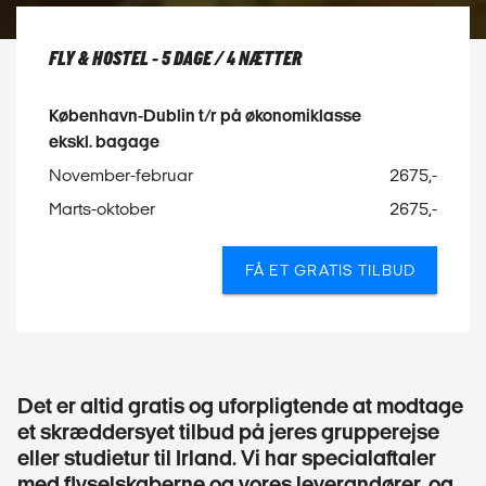
FLY & HOSTEL - 5 DAGE / 4 NÆTTER
København-Dublin t/r på økonomiklasse
ekskl. bagage
November-februar
2675,-
Marts-oktober
2675,-
FÅ ET GRATIS TILBUD
Det er altid gratis og uforpligtende at modtage
et skræddersyet tilbud på jeres grupperejse
eller studietur til Irland. Vi har specialaftaler
med flyselskaberne og vores leverandører, og