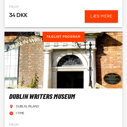
FROM
34 DKK
LÆS MERE
FAGLIGT PROGRAM
DUBLIN WRITERS MUSEUM
DUBLIN, IRLAND
1 TIME
FROM