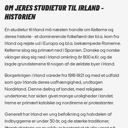
OM JERES STUDIETUR TIL IRLAND -
HISTORIEN
En studietur til Irland må næsten handle om Kelterne og
deres historie - et dominerende folkefærd der bl.a. kom fra
Irland og rejste ud i Europa og bl.a. bekæmpede Romerne.
Kelterne slog sig primært ned i Spanien. Danske og norske
vikinger slog sig ned i Irland omkring år 800 e.Kr. og de
lagde grundstenene til nogen af de ældste byer i Irland.
Borgerkrigen i Irland varede fra 1916-1921 og med et udfald
som gav Irlands deres uafhængighed, undtagen
Nordirland. Denne deling af landet, med religiøse
undertoner, har siden givet mange uroligheder i landet.
Irerne er primært katolske og nordirerne er protestanter.
Generelt har Irland en ung befolkning og halvdelen af
indbyggerne er under 30 år, og de stærke traditioner,
litteraturhistorie og musikliv er bestemt et studie værd på