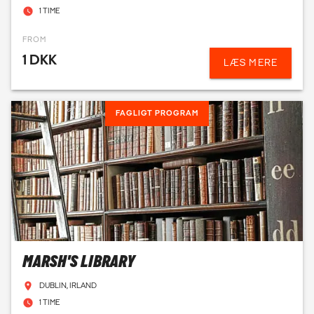
1 TIME
FROM
1 DKK
LÆS MERE
FAGLIGT PROGRAM
MARSH'S LIBRARY
DUBLIN, IRLAND
1 TIME