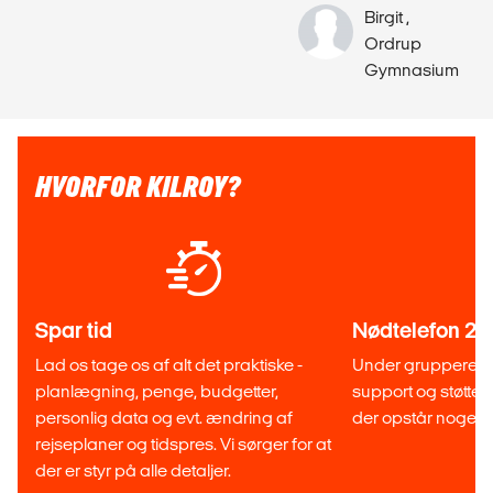
Birgit ,
Ordrup
Gymnasium
HVORFOR KILROY?
Spar tid
Nødtelefon 24
Lad os tage os af alt det praktiske -
Under grupperejsen 
planlægning, penge, budgetter,
support og støtte 
personlig data og evt. ændring af
der opstår noget u
rejseplaner og tidspres. Vi sørger for at
der er styr på alle detaljer.