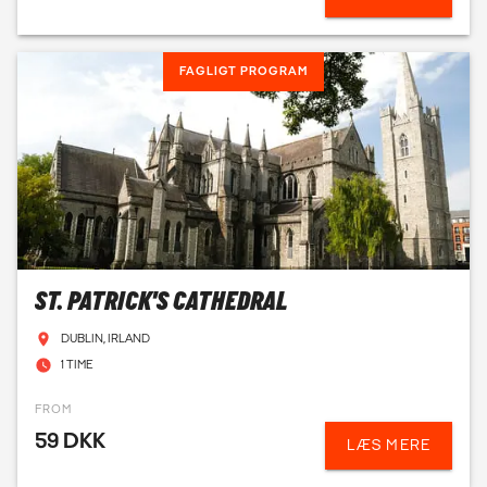
FAGLIGT PROGRAM
ST. PATRICK'S CATHEDRAL
DUBLIN, IRLAND
1 TIME
FROM
59 DKK
LÆS MERE