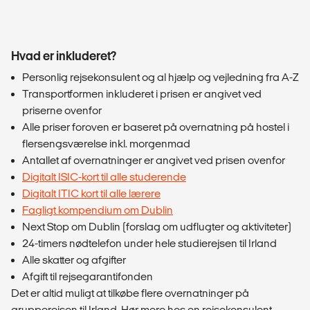
Hvad er inkluderet?
Personlig rejsekonsulent og al hjælp og vejledning fra A-Z
Transportformen inkluderet i prisen er angivet ved
priserne ovenfor
Alle priser foroven er baseret på overnatning på hostel i
flersengsværelse inkl. morgenmad
Antallet af overnatninger er angivet ved prisen ovenfor
Digitalt ISIC-kort til alle studerende
Digitalt ITIC kort til alle lærere
Fagligt kompendium om Dublin
Next Stop om Dublin (forslag om udflugter og aktiviteter)
24-timers nødtelefon under hele studierejsen til Irland
Alle skatter og afgifter
Afgift til rejsegarantifonden
Det er altid muligt at tilkøbe flere overnatninger på
grupperejsen til Irland. Hør mere hos en rejsekonsulent.