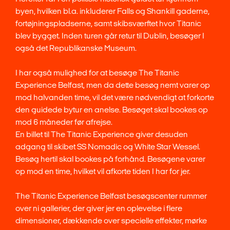
byen, hvilken bl.a. inkluderer Falls og Shankill gaderne,
fortøjningspladserne, samt skibsværftet hvor Titanic
blev bygget. Inden turen går retur til Dublin, besøger I
også det Republikanske Museum.
I har også mulighed for at besøge The Titanic
Experience Belfast, men da dette besøg nemt varer op
mod halvanden time, vil det være nødvendigt at forkorte
den guidede bytur en anelse. Besøget skal bookes op
mod 6 måneder før afrejse.
En billet til The Titanic Experience giver desuden
adgang til skibet SS Nomadic og White Star Wessel.
Besøg hertil skal bookes på forhånd. Besøgene varer
op mod en time, hvilket vil afkorte tiden I har for jer.
The Titanic Experience Belfast besøgscenter rummer
over ni gallerier, der giver jer en oplevelse i flere
dimensioner, dækkende over specielle effekter, mørke