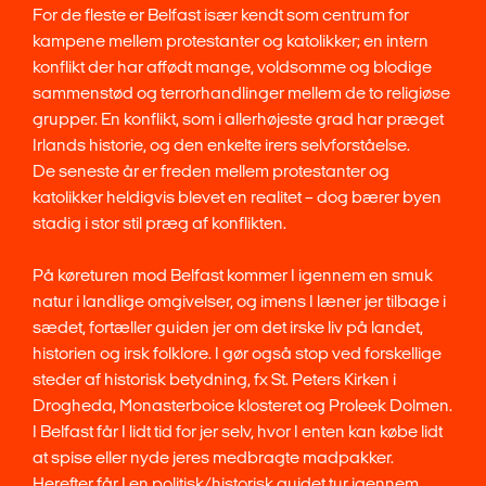
For de fleste er Belfast især kendt som centrum for
kampene mellem protestanter og katolikker; en intern
konflikt der har affødt mange, voldsomme og blodige
sammenstød og terrorhandlinger mellem de to religiøse
grupper. En konflikt, som i allerhøjeste grad har præget
Irlands historie, og den enkelte irers selvforståelse.
De seneste år er freden mellem protestanter og
katolikker heldigvis blevet en realitet – dog bærer byen
stadig i stor stil præg af konflikten.
På køreturen mod Belfast kommer I igennem en smuk
natur i landlige omgivelser, og imens I læner jer tilbage i
sædet, fortæller guiden jer om det irske liv på landet,
historien og irsk folklore. I gør også stop ved forskellige
steder af historisk betydning, fx St. Peters Kirken i
Drogheda, Monasterboice klosteret og Proleek Dolmen.
I Belfast får I lidt tid for jer selv, hvor I enten kan købe lidt
at spise eller nyde jeres medbragte madpakker.
Herefter får I en politisk/historisk guidet tur igennem