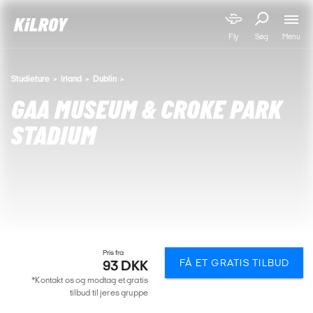
Menu
Fly
Søg
Studieture
Irland
Dublin
GAA MUSEUM & CROKE PARK
STADIUM
Pris fra
FÅ ET GRATIS TILBUD
93 DKK
*Kontakt os og modtag et gratis
tilbud til jeres gruppe