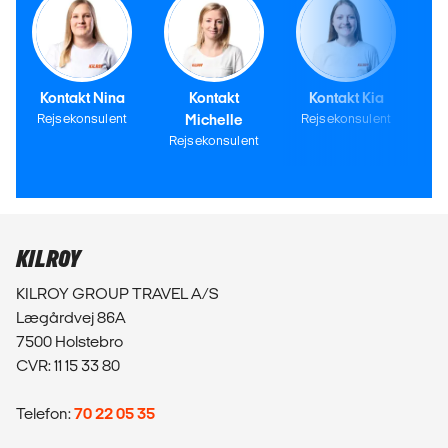
Kontakt Nina
Kontakt
Kontakt Kia
Rejsekonsulent
Michelle
Rejsekonsulent
Rejsekonsulent
KILROY
KILROY GROUP TRAVEL A/S
Lægårdvej 86A
7500 Holstebro
CVR: 11 15 33 80
Telefon:
70 22 05 35