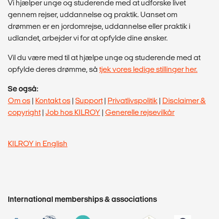
Vi hjælper unge og studerende med at udforske livet
gennem rejser, uddannelse og praktik. Uanset om
drømmen er en jordomrejse, uddannelse eller praktik i
udlandet, arbejder vi for at opfylde dine ønsker.
Vil du være med til at hjælpe unge og studerende med at
opfylde deres drømme, så
tjek vores ledige stillinger her.
Se også:
Om os
|
Kontakt os
|
Support
|
Privatlivspolitik
|
Disclaimer &
copyright
|
Job hos KILROY
|
Generelle rejsevilkår
KILROY in English
International memberships & associations