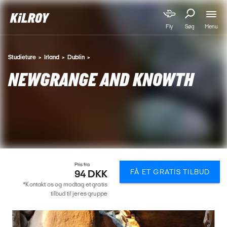
Menu
Fly
Søg
Studieture
Irland
Dublin
NEWGRANGE AND KNOWTH
Pris fra
FÅ ET GRATIS TILBUD
94 DKK
*Kontakt os og modtag et gratis
tilbud til jeres gruppe