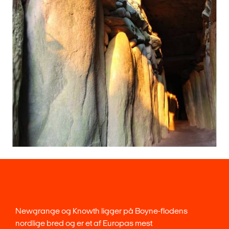
Newgrange og Knowth ligger på Boyne-flodens
nordlige bred og er et af Europas mest