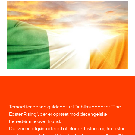
Temaet for denne guidede tur i Dublins gader er ”The
Easter Rising”, der er oprøret mod det engelske
herredømme over Irland.
Det var en afgørende del af Irlands historie og har i stor