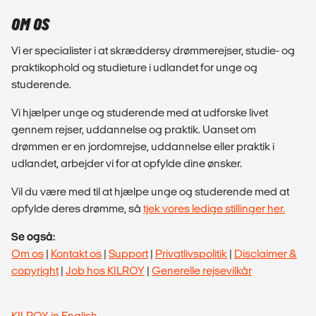
OM OS
Vi er specialister i at skræddersy drømmerejser, studie- og
praktikophold og studieture i udlandet for unge og
studerende.
Vi hjælper unge og studerende med at udforske livet
gennem rejser, uddannelse og praktik. Uanset om
drømmen er en jordomrejse, uddannelse eller praktik i
udlandet, arbejder vi for at opfylde dine ønsker.
Vil du være med til at hjælpe unge og studerende med at
opfylde deres drømme, så
tjek vores ledige stillinger her.
Se også:
Om os
|
Kontakt os
|
Support
|
Privatlivspolitik
|
Disclaimer &
copyright
|
Job hos KILROY
|
Generelle rejsevilkår
KILROY in English