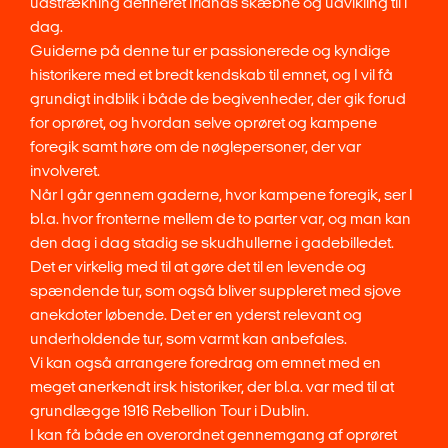
udstrækning defineret Irlands skæbne og udvikling til i
dag.
Guiderne på denne tur er passionerede og kyndige
historikere med et bredt kendskab til emnet, og I vil få
grundigt indblik i både de begivenheder, der gik forud
for oprøret, og hvordan selve oprøret og kampene
foregik samt høre om de nøglepersoner, der var
involveret.
Når I går gennem gaderne, hvor kampene foregik, ser I
bl.a. hvor fronterne mellem de to parter var, og man kan
den dag i dag stadig se skudhullerne i gadebilledet.
Det er virkelig med til at gøre det til en levende og
spændende tur, som også bliver suppleret med sjove
anekdoter løbende. Det er en yderst relevant og
underholdende tur, som varmt kan anbefales.
Vi kan også arrangere foredrag om emnet med en
meget anerkendt irsk historiker, der bl.a. var med til at
grundlægge 1916 Rebellion Tour i Dublin.
I kan få både en overordnet gennemgang af oprøret