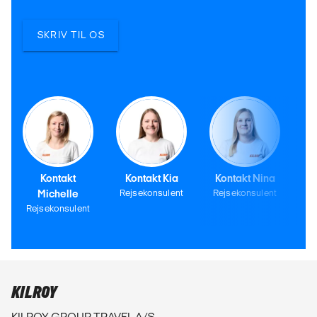
SKRIV TIL OS
Kontakt
Kontakt Kia
Kontakt Nina
Michelle
Rejsekonsulent
Rejsekonsulent
Rejsekonsulent
KILROY
KILROY GROUP TRAVEL A/S