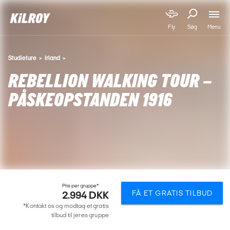
Menu
Fly
Søg
Studieture
Irland
REBELLION WALKING TOUR –
PÅSKEOPSTANDEN 1916
Pris per gruppe*
FÅ ET GRATIS TILBUD
2.994 DKK
*Kontakt os og modtag et gratis
tilbud til jeres gruppe