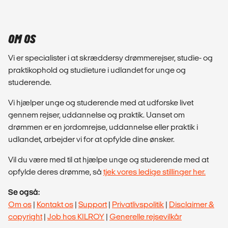
OM OS
Vi er specialister i at skræddersy drømmerejser, studie- og
praktikophold og studieture i udlandet for unge og
studerende.
Vi hjælper unge og studerende med at udforske livet
gennem rejser, uddannelse og praktik. Uanset om
drømmen er en jordomrejse, uddannelse eller praktik i
udlandet, arbejder vi for at opfylde dine ønsker.
Vil du være med til at hjælpe unge og studerende med at
opfylde deres drømme, så
tjek vores ledige stillinger her.
Se også:
Om os
|
Kontakt os
|
Support
|
Privatlivspolitik
|
Disclaimer &
copyright
|
Job hos KILROY
|
Generelle rejsevilkår