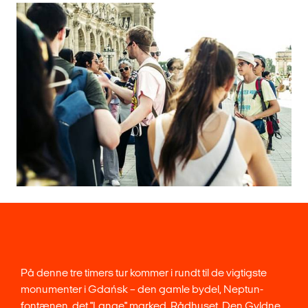
På denne tre timers tur kommer i rundt til de vigtigste
monumenter i Gdańsk – den gamle bydel, Neptun-
fontænen, det "Lange" marked, Rådhuset, Den Gyldne