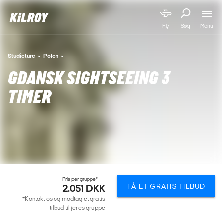
Menu
Fly
Søg
Studieture
Polen
GDANSK SIGHTSEEING 3
TIMER
Pris per gruppe*
FÅ ET GRATIS TILBUD
2.051 DKK
*Kontakt os og modtag et gratis
tilbud til jeres gruppe