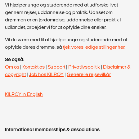
Vi hjælper unge og studerende med at udforske livet
gennem rejser, uddannelse og praktik. Uanset om
drømmen er en jordomrejse, uddannelse eller praktik i
udlandet, arbejder vi for at opfylde dine ønsker.
Vil du være med til at hjælpe unge og studerende med at
opfylde deres drømme, så
tjek vores ledige stillinger her.
Se også:
Om os
|
Kontakt os
|
Support
|
Privatlivspolitik
|
Disclaimer &
copyright
|
Job hos KILROY
|
Generelle rejsevilkår
KILROY in English
International memberships & associations