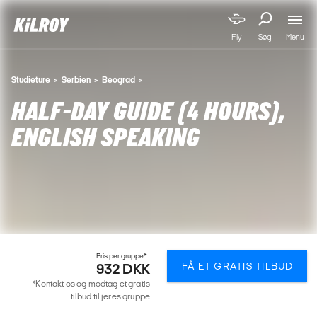
Menu
Fly
Søg
Studieture
Serbien
Beograd
HALF-DAY GUIDE (4 HOURS),
ENGLISH SPEAKING
Pris per gruppe*
FÅ ET GRATIS TILBUD
932 DKK
*Kontakt os og modtag et gratis
tilbud til jeres gruppe