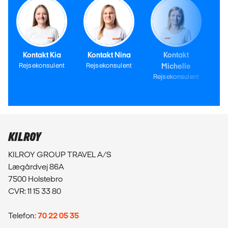
Kontakt Kia
Kontakt Nina
Kontakt
Rejsekonsulent
Rejsekonsulent
Michelle
Rejsekonsulent
KILROY
KILROY GROUP TRAVEL A/S
Lægårdvej 86A
7500 Holstebro
CVR: 11 15 33 80
Telefon:
70 22 05 35