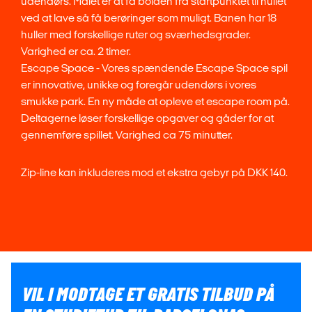
udendørs. Målet er at få bolden fra startpunktet til hullet
ved at lave så få berøringer som muligt. Banen har 18
huller med forskellige ruter og sværhedsgrader.
Varighed er ca. 2 timer.
Escape Space - Vores spændende Escape Space spil
er innovative, unikke og foregår udendørs i vores
smukke park. En ny måde at opleve et escape room på.
Deltagerne løser forskellige opgaver og gåder for at
gennemføre spillet. Varighed ca 75 minutter.
Zip-line kan inkluderes mod et ekstra gebyr på DKK 140.
VIL I MODTAGE ET GRATIS TILBUD PÅ