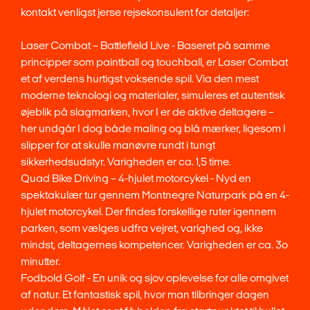
kontakt venligst jerse rejsekonsulent for detaljer:
Laser Combat – Battlefield Live - Baseret på samme
principper som paintball og touchball, er Laser Combat
et af verdens hurtigst voksende spil. Via den mest
moderne teknologi og materialer, simuleres et autentisk
øjeblik på slagmarken, hvor I er de aktive deltagere –
her undgår I dog både maling og blå mærker, ligesom I
slipper for at skulle manøvre rundt i tungt
sikkerhedsudstyr. Varigheden er ca. 1,5 time.
Quad Bike Driving – 4-hjulet motorcykel - Nyd en
spektakulær tur gennem Montnegre Naturpark på en 4-
hjulet motorcykel. Der findes forskellige ruter igennem
parken, som vælges udfra vejret, varighed og, ikke
mindst, deltagernes kompetencer. Varigheden er ca. 3o
minutter.
Fodbold Golf - En unik og sjov oplevelse for alle omgivet
af natur. Et fantastisk spil, hvor man tilbringer dagen