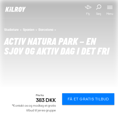
Menu
Fly
Søg
Studieture
Spanien
Barcelona
ACTIV NATURA PARK – EN
SJOV OG AKTIV DAG I DET FRI
Pris fra
FÅ ET GRATIS TILBUD
383 DKK
*Kontakt os og modtag et gratis
tilbud til jeres gruppe