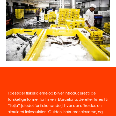
I besøger fiskekajerne og bliver introduceret til de
forskellige former for fiskeri i Barcelona, ​​derefter føres I til
""llotja"" (stedet for fiskehandel), hvor der afholdes en
simuleret fiskeauktion. Guiden instruerer eleverne, og