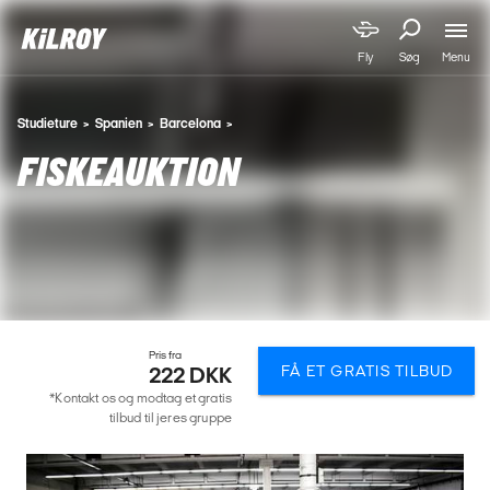
Menu
Fly
Søg
Studieture
Spanien
Barcelona
FISKEAUKTION
Pris fra
FÅ ET GRATIS TILBUD
222 DKK
*Kontakt os og modtag et gratis
tilbud til jeres gruppe