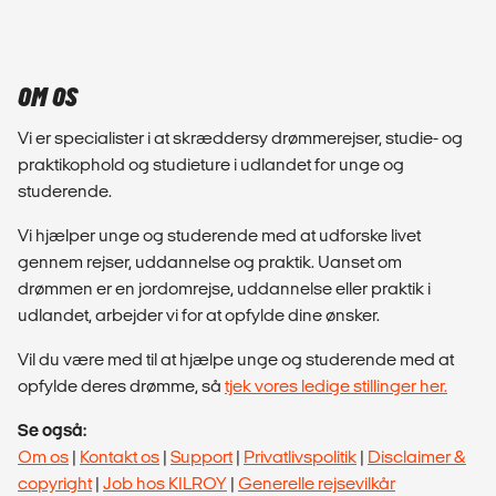
OM OS
Vi er specialister i at skræddersy drømmerejser, studie- og
praktikophold og studieture i udlandet for unge og
studerende.
Vi hjælper unge og studerende med at udforske livet
gennem rejser, uddannelse og praktik. Uanset om
drømmen er en jordomrejse, uddannelse eller praktik i
udlandet, arbejder vi for at opfylde dine ønsker.
Vil du være med til at hjælpe unge og studerende med at
opfylde deres drømme, så
tjek vores ledige stillinger her.
Se også:
Om os
|
Kontakt os
|
Support
|
Privatlivspolitik
|
Disclaimer &
copyright
|
Job hos KILROY
|
Generelle rejsevilkår