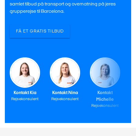
samlet tilbud på transport og overnatning på jeres
grupperejse til Barcelona.
FÅ ET GRATIS TILBUD
Kontakt Kia
Kontakt Nina
Kontakt
Rejsekonsulent
Rejsekonsulent
Michelle
Rejsekonsulent