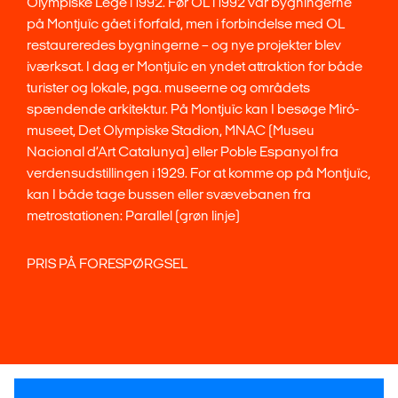
Olympiske Lege i 1992. Før OL i 1992 var bygningerne
på Montjuïc gået i forfald, men i forbindelse med OL
restaureredes bygningerne – og nye projekter blev
iværksat. I dag er Montjuïc en yndet attraktion for både
turister og lokale, pga. museerne og områdets
spændende arkitektur. På Montjuïc kan I besøge Miró-
museet, Det Olympiske Stadion, MNAC (Museu
Nacional d’Art Catalunya) eller Poble Espanyol fra
verdensudstillingen i 1929. For at komme op på Montjuïc,
kan I både tage bussen eller svævebanen fra
metrostationen: Parallel (grøn linje)
PRIS PÅ FORESPØRGSEL