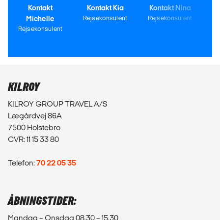
Kontakt
Kontakt Kia
Kontakt Nina
Michelle
Rejsekonsulent
Rejsekonsulent
Rejsekonsulent
KILROY
KILROY GROUP TRAVEL A/S
Lægårdvej 86A
7500 Holstebro
CVR: 11 15 33 80
Telefon:
70 22 05 35
ÅBNINGSTIDER:
Mandag – Onsdag 08.30 – 15.30