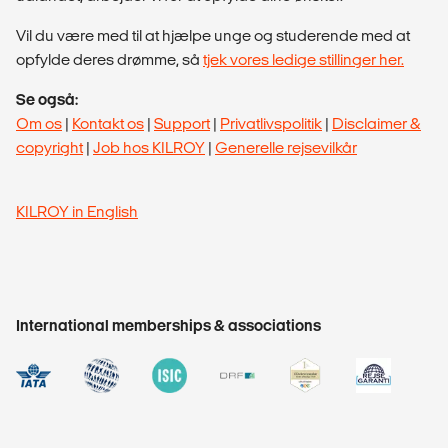
Vil du være med til at hjælpe unge og studerende med at
opfylde deres drømme, så
tjek vores ledige stillinger her.
Se også:
Om os
|
Kontakt os
|
Support
|
Privatlivspolitik
|
Disclaimer &
copyright
|
Job hos KILROY
|
Generelle rejsevilkår
KILROY in English
International memberships & associations