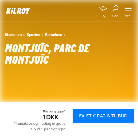
Menu
Fly
Søg
Studieture
Spanien
Barcelona
MONTJUÏC, PARC DE
MONTJUÏC
Pris per gruppe*
FÅ ET GRATIS TILBUD
1 DKK
*Kontakt os og modtag et gratis
tilbud til jeres gruppe