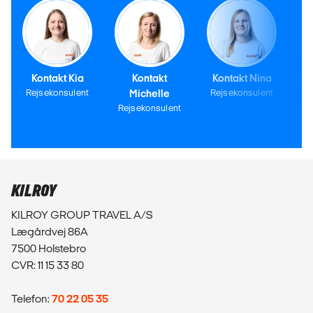
Kontakt Kia
Kontakt
Kontakt Nina
Rejsekonsulent
Michelle
Rejsekonsulent
Rejsekonsulent
KILROY
KILROY GROUP TRAVEL A/S
Lægårdvej 86A
7500 Holstebro
CVR: 11 15 33 80
Telefon:
70 22 05 35