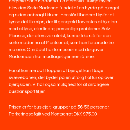
berømte Sorte Madonna "La Morenita." Ifølge myten,
blev den Sorte Madonna fundet af en hyrde på bjerget
og siden anbragt i kirken. Her står tilbedere i kø for at
kysse det lille nips, der til gengæld forventes at hjælpe
med at løse, eller lindre, personlige problemer. Selv
Picasso, der ellers var ateist, kunne ikke stå for den
sorte madonna af Montserrat, som han forærede tre
malerier. Området har to museer med de gaver
Madonnaen har modtaget gennem årene.
For at komme op til toppen af bjerget kan I tage
svævebanen, der byder på en utrolig flot tur op over
bjergsiden. Vi har også mulighed for at arrangere
bustransport til jer
Prisen er for busleje til grupper på 36-56 personer.
Parkeringsafgift ved Montserrat DKK 975,00