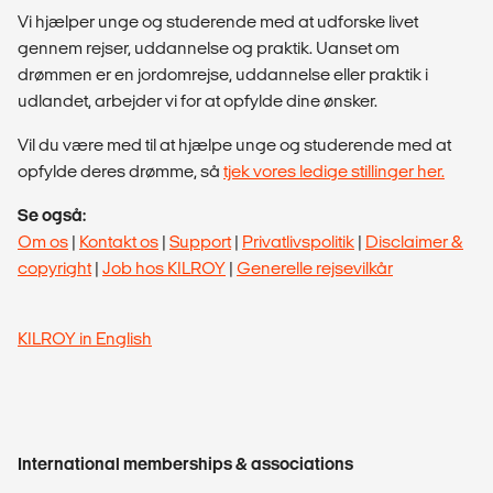
Vi hjælper unge og studerende med at udforske livet
gennem rejser, uddannelse og praktik. Uanset om
drømmen er en jordomrejse, uddannelse eller praktik i
udlandet, arbejder vi for at opfylde dine ønsker.
Vil du være med til at hjælpe unge og studerende med at
opfylde deres drømme, så
tjek vores ledige stillinger her.
Se også:
Om os
|
Kontakt os
|
Support
|
Privatlivspolitik
|
Disclaimer &
copyright
|
Job hos KILROY
|
Generelle rejsevilkår
KILROY in English
International memberships & associations