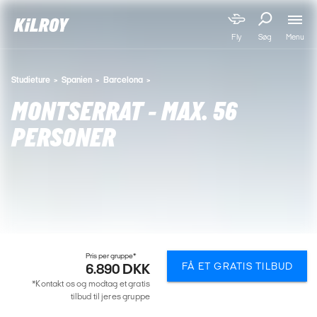
Menu
Fly
Søg
Studieture
Spanien
Barcelona
MONTSERRAT - MAX. 56
PERSONER
Pris per gruppe*
FÅ ET GRATIS TILBUD
6.890 DKK
*Kontakt os og modtag et gratis
tilbud til jeres gruppe