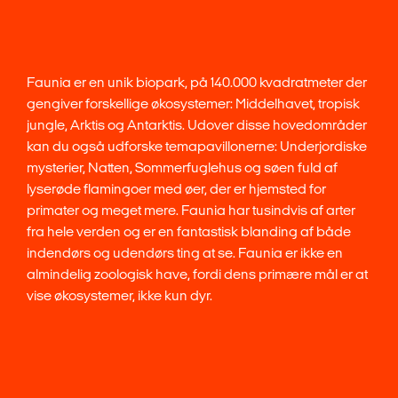
Faunia er en unik biopark, på 140.000 kvadratmeter der
gengiver forskellige økosystemer: Middelhavet, tropisk
jungle, Arktis og Antarktis. Udover disse hovedområder
kan du også udforske temapavillonerne: Underjordiske
mysterier, Natten, Sommerfuglehus og søen fuld af
lyserøde flamingoer med øer, der er hjemsted for
primater og meget mere. Faunia har tusindvis af arter
fra hele verden og er en fantastisk blanding af både
indendørs og udendørs ting at se. Faunia er ikke en
almindelig zoologisk have, fordi dens primære mål er at
vise økosystemer, ikke kun dyr.