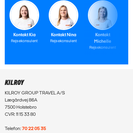
Kontakt Kia
Kontakt Nina
Kontakt
Rejsekonsulent
Rejsekonsulent
Michelle
Rejsekonsulent
KILROY
KILROY GROUP TRAVEL A/S
Lægårdvej 86A
7500 Holstebro
CVR: 11 15 33 80
Telefon:
70 22 05 35