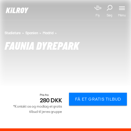
Menu
Fly
Søg
Studieture
Spanien
Madrid
FAUNIA DYREPARK
Pris fra
FÅ ET GRATIS TILBUD
280 DKK
*Kontakt os og modtag et gratis
tilbud til jeres gruppe