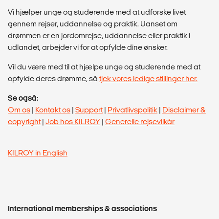
Vi hjælper unge og studerende med at udforske livet
gennem rejser, uddannelse og praktik. Uanset om
drømmen er en jordomrejse, uddannelse eller praktik i
udlandet, arbejder vi for at opfylde dine ønsker.
Vil du være med til at hjælpe unge og studerende med at
opfylde deres drømme, så
tjek vores ledige stillinger her.
Se også:
Om os
|
Kontakt os
|
Support
|
Privatlivspolitik
|
Disclaimer &
copyright
|
Job hos KILROY
|
Generelle rejsevilkår
KILROY in English
International memberships & associations