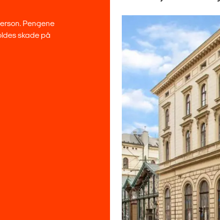
 person. Pengene
rvoldes skade på