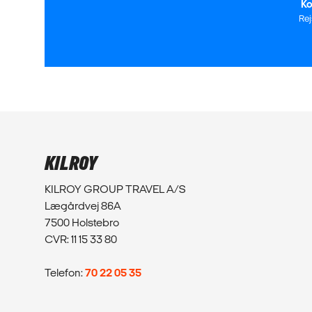
Ko
Re
KILROY
KILROY GROUP TRAVEL A/S
Lægårdvej 86A
7500 Holstebro
CVR: 11 15 33 80
Telefon:
70 22 05 35