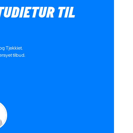
TUDIETUR TIL
og Tjekkiet.
rsyet tilbud.