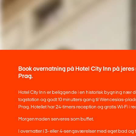
Book overnatning på Hotel City Inn på jeres s
Prag.
Hotel City Inn er beliggende i en historisk bygning nær 
togstation og godt 10 minutters gang til Wenceslas-pladse
Prag. Hotellet har 24-timers reception og gratis Wi-Fi i 
Morgenmaden serveres som buffet.
I overnatter i 3- eller 4-sengsværelser med eget bad og t