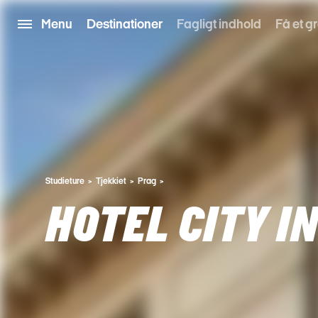
Menu
Destinationer
Fagligt indhold
Få et gr
Studieture
Tjekkiet
Prag
HOTEL CITY I