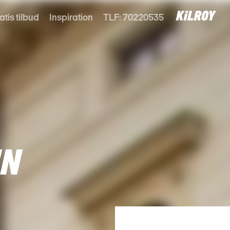
atis tilbud
Inspiration
TLF: 70220535
NN