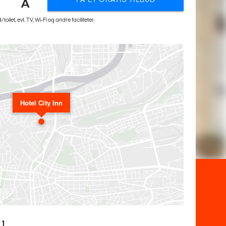
A
let, evt. TV, Wi-Fi og andre faciliteter.
Hotel City Inn
 1