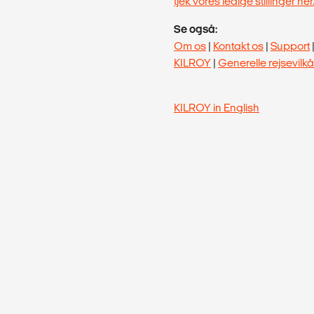
tjek vores ledige stillinger her
Se også:
Om os
|
Kontakt os
|
Support
KILROY
|
Generelle rejsevilkå
KILROY in English