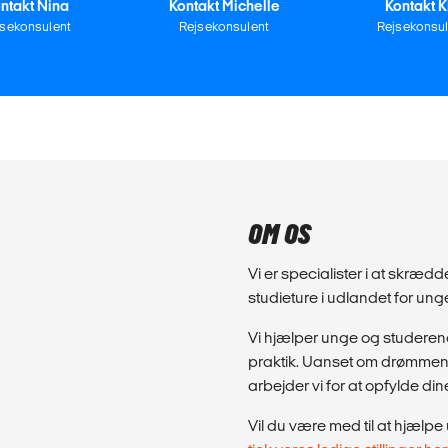
ntakt Nina
Kontakt Michelle
Kontakt K
jsekonsulent
Rejsekonsulent
Rejsekonsul
OM OS
Vi er specialister i at skræd
studieture i udlandet for un
Vi hjælper unge og studeren
praktik. Uanset om drømmen e
arbejder vi for at opfylde din
Vil du være med til at hjæl