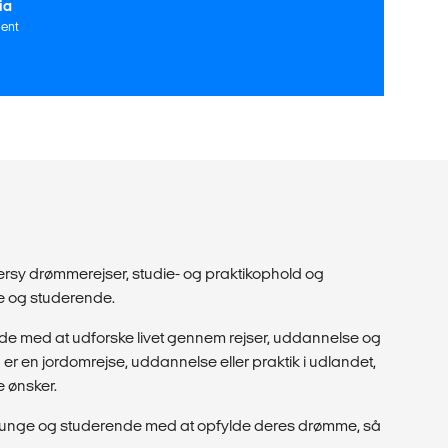
ia
ent
dersy drømmerejser, studie- og praktikophold og
ge og studerende.
de med at udforske livet gennem rejser, uddannelse og
r en jordomrejse, uddannelse eller praktik i udlandet,
e ønsker.
pe unge og studerende med at opfylde deres drømme, så