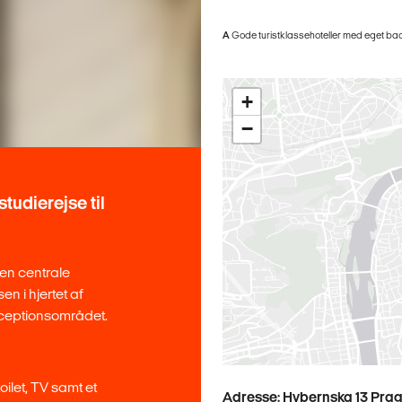
A
Gode turistklassehoteller med eget bad/toi
+
−
tudierejse til
den centrale
n i hjertet af
receptionsområdet.
oilet, TV samt et
Adresse: Hybernska 13 Prag