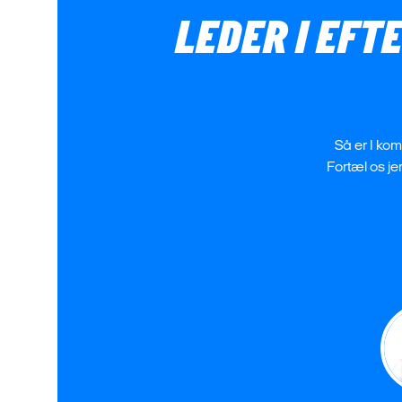
LEDER I EFT
Så er I kom
Fortæl os je