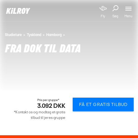
Menu
Fly
Søg
Studieture
Tyskland
Hamborg
FRA DOK TIL DATA
Pris per gruppe*
FÅ ET GRATIS TILBUD
3.092 DKK
*Kontakt os og modtag et gratis
tilbud til jeres gruppe