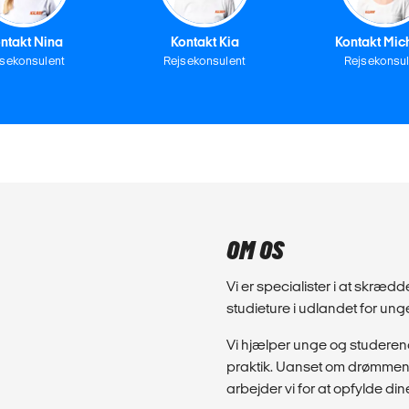
ntakt Nina
Kontakt Kia
Kontakt Mic
jsekonsulent
Rejsekonsulent
Rejsekonsul
OM OS
Vi er specialister i at skræd
studieture i udlandet for un
Vi hjælper unge og studeren
praktik. Uanset om drømmen e
arbejder vi for at opfylde din