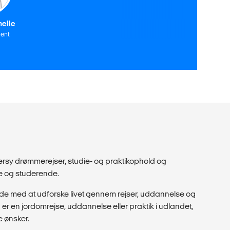
helle
ent
dersy drømmerejser, studie- og praktikophold og
ge og studerende.
de med at udforske livet gennem rejser, uddannelse og
r en jordomrejse, uddannelse eller praktik i udlandet,
e ønsker.