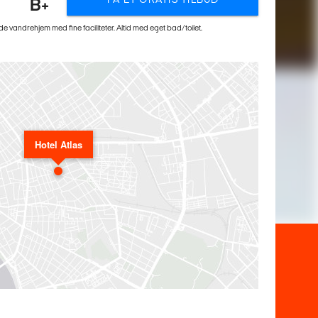
B+
ode vandrehjem med fine faciliteter. Altid med eget bad/toilet.
Hotel Atlas