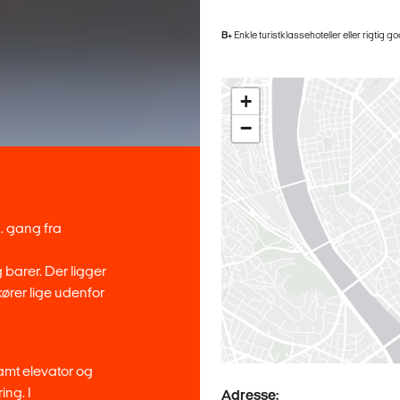
B+
Enkle turistklassehoteller eller rigtig g
+
−
. gang fra
 barer. Der ligger
ører lige udenfor
amt elevator og
ng. I
Adresse: