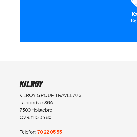
Ko
Re
KILROY
KILROY GROUP TRAVEL A/S
Lægårdvej 86A
7500 Holstebro
CVR: 11 15 33 80
Telefon:
70 22 05 35