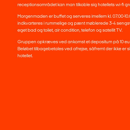
receptionsområdet kan man tilkoble sig hotellets wi-fi gra
Morgenmaden er buffet og serveres imellem kl. 07.00-10
indkvarteres i rummelige og pænt møblerede 3-4 seng
eget bad og toilet, air condition, telefon og satellit TV.
Gruppen opkræves ved ankomst et depositum på 10 euro
Beløbet tilbagebetales ved afrejse, såfremt der ikke er 
hotellet.