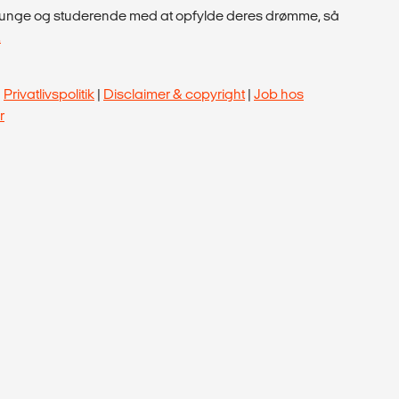
pe unge og studerende med at opfylde deres drømme, så
.
|
Privatlivspolitik
|
Disclaimer & copyright
|
Job hos
r