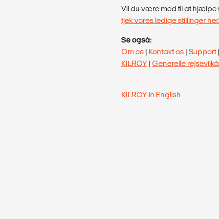
Vil du være med til at hjæl
tjek vores ledige stillinger her
Se også:
Om os
|
Kontakt os
|
Support
KILROY
|
Generelle rejsevilkå
KILROY in English