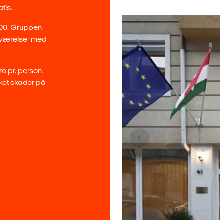
tis.
.00. Gruppen
sværelser med
 pr. person.
sket skader på